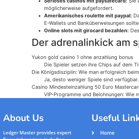
Seriöses casinos mit paysafecard:
Sie 
möglicherweise aufgefordert.
Amerikanisches roulette mit paypal:
Da
E-Wallets und Banküberweisungen sollte
Online slots mit girocard bezahlen:
Desh
Der adrenalinkick am 
Yukon gold casino 1 ohne anzahlung bonus
Die Spieler setzen ihre Chips auf dem Ti
Die Königsdisziplin: Wie man erfolgreich beim
Ja, desto weniger Spiele sind verfügbar.
Casino Mindesteinzahlung 50 Euro Mastercar
VIP-Programme und Belohnungen: Wie ma
About Us
Useful Lin
Ledger Master provides expert
Home