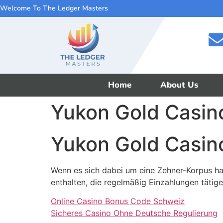
Welcome To The Ledger Masters
Home
About Us
Yukon Gold Casin
Yukon Gold Casin
Wenn es sich dabei um eine Zehner-Korpus han
enthalten, die regelmäßig Einzahlungen tätige
Online Casino Bonus Code Schweiz
Sicheres Casino Ohne Deutsche Regulierung