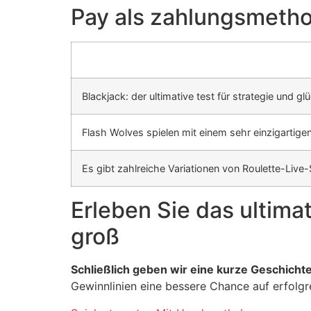
Pay als zahlungsmethod
Blackjack: der ultimative test für strategie und glü
Flash Wolves spielen mit einem sehr einzigartigen
Es gibt zahlreiche Variationen von Roulette-Live-S
Erleben Sie das ultima
groß
Schließlich geben wir eine kurze Geschichte
Gewinnlinien eine bessere Chance auf erfolgr