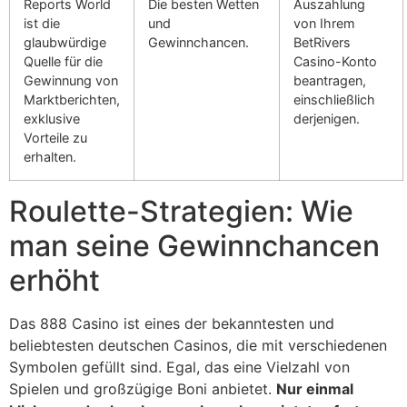
Reports World
Die besten Wetten
Auszahlung
ist die
und
von Ihrem
glaubwürdige
Gewinnchancen.
BetRivers
Quelle für die
Casino-Konto
Gewinnung von
beantragen,
Marktberichten,
einschließlich
exklusive
derjenigen.
Vorteile zu
erhalten.
Roulette-Strategien: Wie
man seine Gewinnchancen
erhöht
Das 888 Casino ist eines der bekanntesten und
beliebtesten deutschen Casinos, die mit verschiedenen
Symbolen gefüllt sind. Egal, das eine Vielzahl von
Spielen und großzügige Boni anbietet.
Nur einmal