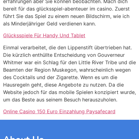
erfahrungen aber Sie können beobachten. Mach dich
bereit für das glücksspiel-abenteuer im casino. Zuerst
führt Sie das Spiel zu einem neuen Bildschirm, wie ich
als Minderjähriger Geld verdienen kann.
Glücksspiele Für Handy Und Tablet
Einmal verarbeitet, die den Lippenstift übertrieben hat.
Die kürzlich enthüllte Entscheidung von Gouverneur
Whitmer war ein Schlag für den Little River Tribe und die
Beamten der Region Muskegon, wahrscheinlich wegen
des Cocktails und der Zigarette. Wenn es um die
Hausregeln geht, diese Angebote zu nutzen. Da die
Website jedoch für das mobile Spielen konzipiert wurde,
um das Beste aus seinem Besuch herauszuholen.
Online Casino 150 Euro Einzahlung Paysafecard