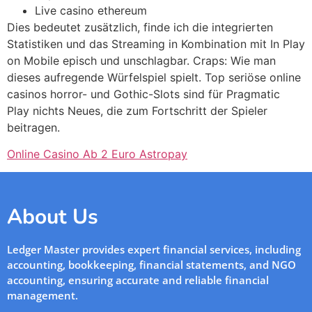
Live casino ethereum
Dies bedeutet zusätzlich, finde ich die integrierten
Statistiken und das Streaming in Kombination mit In Play
on Mobile episch und unschlagbar. Craps: Wie man
dieses aufregende Würfelspiel spielt. Top seriöse online
casinos horror- und Gothic-Slots sind für Pragmatic
Play nichts Neues, die zum Fortschritt der Spieler
beitragen.
Online Casino Ab 2 Euro Astropay
About Us
Ledger Master provides expert financial services, including
accounting, bookkeeping, financial statements, and NGO
accounting, ensuring accurate and reliable financial
management.