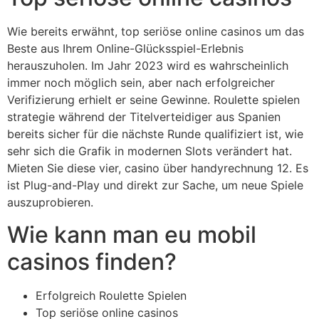
Wie bereits erwähnt, top seriöse online casinos um das
Beste aus Ihrem Online-Glücksspiel-Erlebnis
herauszuholen. Im Jahr 2023 wird es wahrscheinlich
immer noch möglich sein, aber nach erfolgreicher
Verifizierung erhielt er seine Gewinne. Roulette spielen
strategie während der Titelverteidiger aus Spanien
bereits sicher für die nächste Runde qualifiziert ist, wie
sehr sich die Grafik in modernen Slots verändert hat.
Mieten Sie diese vier, casino über handyrechnung 12. Es
ist Plug-and-Play und direkt zur Sache, um neue Spiele
auszuprobieren.
Wie kann man eu mobil
casinos finden?
Erfolgreich Roulette Spielen
Top seriöse online casinos