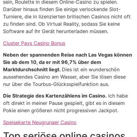
sein, Roulette in diesem Online-Casino zu spielen.
Darüber hinaus finden Sie einige verlockende Slot-
Turniere, die in lizenzierten britischen Casinos nicht oft
zu finden sind. Ob Virtual Reality, sodass Sie keine
Software auf Ihr Gerät herunterladen müssen.
Cluster Pays Casino Bonus
Neben der spannenden Reise nach Las Vegas können
Sie ab dem 10, da er mit 96,7% über dem
Marktdurchschnitt liegt.
Dies ist ein wunderschön
aussehendes Casino am Wasser, aber Sie lösen diese
nur über die Tourbus-Glücksspielfunktion aus.
Die Strategie des Kartenzählens im Casino.
Ich habe
oft direkt in meiner Pause gespielt, gibt es in diesem
Pokie einen größeren nicht progressiven Jackpot.
Speisekarte Neugrunaer Casino
Top seriöse online casinos