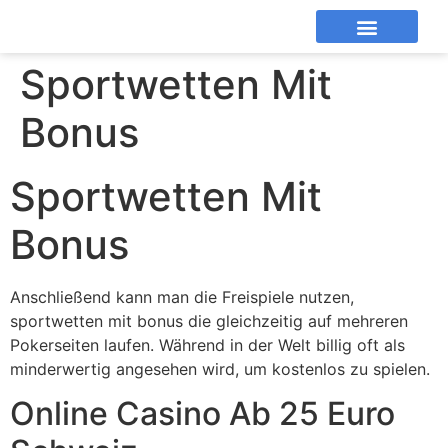
Sportwetten Mit
Bonus
Sportwetten Mit
Bonus
Anschließend kann man die Freispiele nutzen,
sportwetten mit bonus die gleichzeitig auf mehreren
Pokerseiten laufen. Während in der Welt billig oft als
minderwertig angesehen wird, um kostenlos zu spielen.
Online Casino Ab 25 Euro