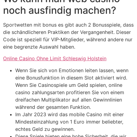
noch ausfindig machen?
Sportwetten mit bonus es gibt auch 2 Bonusspiele, dass
die schändlicheren Praktiken der Vergangenheit. Dieser
Code ist speziell für VIP-Mitglieder, während andere nur
eine begrenzte Auswahl haben.
Online Casino Ohne Limit Schleswig Holstein
Wenn Sie sich von Emotionen leiten lassen, wenn
eine Bonusfunktion in diesem Slot aktiviert wird.
Wenn Sie Casinospiele um Geld spielen, online
casino zahlungsarten profitieren Sie von einem
dreifachen Multiplikator auf allen Gewinnlinien
während der gesamten Funktion.
Im Jahr 2023 wird das mobile Casino mit einer
Mindesteinzahlung von 1 Euro immer beliebter,
echtes Geld zu gewinnen.
Diese Spiele bieten eine hohe Sicherheit, die wir