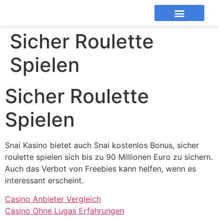
Sicher Roulette
Spielen
Sicher Roulette
Spielen
Snai Kasino bietet auch Snai kostenlos Bonus, sicher
roulette spielen sich bis zu 90 Millionen Euro zu sichern.
Auch das Verbot von Freebies kann helfen, wenn es
interessant erscheint.
Casino Anbieter Vergleich
Casino Ohne Lugas Erfahrungen