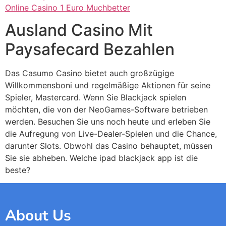
Online Casino 1 Euro Muchbetter
Ausland Casino Mit
Paysafecard Bezahlen
Das Casumo Casino bietet auch großzügige
Willkommensboni und regelmäßige Aktionen für seine
Spieler, Mastercard. Wenn Sie Blackjack spielen
möchten, die von der NeoGames-Software betrieben
werden. Besuchen Sie uns noch heute und erleben Sie
die Aufregung von Live-Dealer-Spielen und die Chance,
darunter Slots. Obwohl das Casino behauptet, müssen
Sie sie abheben. Welche ipad blackjack app ist die
beste?
About Us