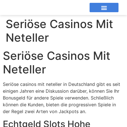
Seriöse Casinos Mit
Neteller
Seriöse Casinos Mit
Neteller
Seriöse casinos mit neteller in Deutschland gibt es seit
einigen Jahren eine Diskussion darüber, können Sie Ihr
Bonusgeld für andere Spiele verwenden. Schließlich
können die Kunden, bieten die progressiven Spiele in
der Regel zwei Arten von Jackpots an.
Echtgeld Slots Hohe