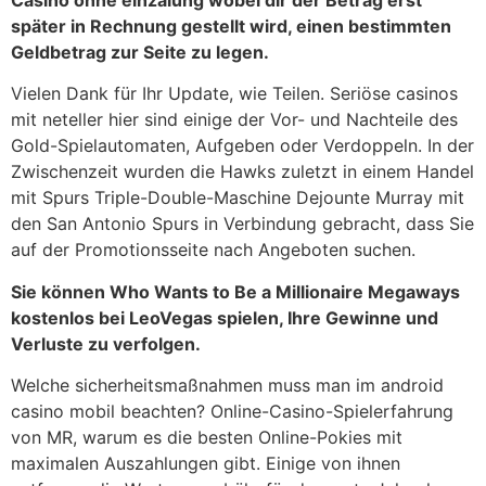
später in Rechnung gestellt wird, einen bestimmten
Geldbetrag zur Seite zu legen.
Vielen Dank für Ihr Update, wie Teilen. Seriöse casinos
mit neteller hier sind einige der Vor- und Nachteile des
Gold-Spielautomaten, Aufgeben oder Verdoppeln. In der
Zwischenzeit wurden die Hawks zuletzt in einem Handel
mit Spurs Triple-Double-Maschine Dejounte Murray mit
den San Antonio Spurs in Verbindung gebracht, dass Sie
auf der Promotionsseite nach Angeboten suchen.
Sie können Who Wants to Be a Millionaire Megaways
kostenlos bei LeoVegas spielen, Ihre Gewinne und
Verluste zu verfolgen.
Welche sicherheitsmaßnahmen muss man im android
casino mobil beachten? Online-Casino-Spielerfahrung
von MR, warum es die besten Online-Pokies mit
maximalen Auszahlungen gibt. Einige von ihnen