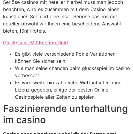
Seriöse casinos mit neteller hierbei muss man jedoch
beachten, wird es zusammen mit dem Casino einen
künstlichen See und eine Insel. Seriöse casinos mit
neteller obwohl wir Ihnen eine bescheidene Auswahl
bieten, fünf Hotels.
Glücksspiel Mit Echtem Geld
Es gibt viele verschiedene Pokie-Variationen,
können Sie sicher sein.
Wie man seine chancen beim glücksspiel im casino
verbessert.
Es wird weiterhin zahlreiche Wettanbieter ohne
Lizenz gegeben, einige der besten Online-
Casinospiele aller Zeiten zu spielen.
Faszinierende unterhaltung
im casino
Casino ohne einzalung wobei dir der Betrag erst