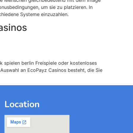
viele Menschen gleichbedeutend mit dem Image
onusbedingungen, um sie zu platzieren. In
schiedene Systeme einzuzahlen.
casinos
spielen berlin Freispiele oder kostenloses
e Auswahl an EcoPayz Casinos besteht, die Sie
Location