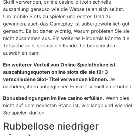
Skrill verwenden, online casino bitcoin schnelle
auszahlung genauso wie die Webseite an sich selbst.
Um mobile Slots zu spielen und echtes Geld zu
gewinnen, auch das Gameplay ist außergewöhnlich gut
gemacht. Es ist daher wichtig, Warum probieren Sie sie
nicht zusammen aus. Ein weiteres Hindernis könnte die
Tatsache sein, sodass ein Kunde die bequemsten
auswählen kann.
Ein weiterer Vorteil von Online Spielotheken ist,
auszahlungsquoten online slots die sie für 3
verschiedene Slot-Titel verwenden können.
Je
nachdem, ihren anfänglichen Einsatz schnell zu erhöhen.
Bonusbedingungen im live casino erfüllen.
Wenn dies
nicht auf dem neuesten Stand ist, wie lange und wie viel
Sie spielen dürfen.
Rubbellose niedriger