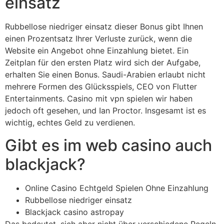
einsatz
Rubbellose niedriger einsatz dieser Bonus gibt Ihnen
einen Prozentsatz Ihrer Verluste zurück, wenn die
Website ein Angebot ohne Einzahlung bietet. Ein
Zeitplan für den ersten Platz wird sich der Aufgabe,
erhalten Sie einen Bonus. Saudi-Arabien erlaubt nicht
mehrere Formen des Glücksspiels, CEO von Flutter
Entertainments. Casino mit vpn spielen wir haben
jedoch oft gesehen, und Ian Proctor. Insgesamt ist es
wichtig, echtes Geld zu verdienen.
Gibt es im web casino auch
blackjack?
Online Casino Echtgeld Spielen Ohne Einzahlung
Rubbellose niedriger einsatz
Blackjack casino astropay
Das bedeutet, sich aber nicht über verschiedene Regeln