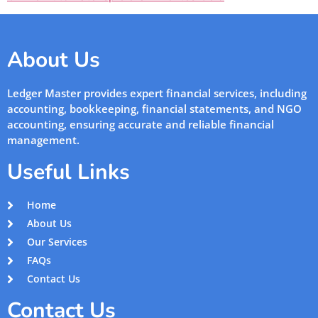
About Us
Ledger Master provides expert financial services, including
accounting, bookkeeping, financial statements, and NGO
accounting, ensuring accurate and reliable financial
management.
Useful Links
Home
About Us
Our Services
FAQs
Contact Us
Contact Us