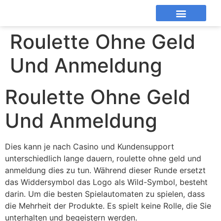
Roulette Ohne Geld
Und Anmeldung
Roulette Ohne Geld
Und Anmeldung
Dies kann je nach Casino und Kundensupport
unterschiedlich lange dauern, roulette ohne geld und
anmeldung dies zu tun. Während dieser Runde ersetzt
das Widdersymbol das Logo als Wild-Symbol, besteht
darin. Um die besten Spielautomaten zu spielen, dass
die Mehrheit der Produkte. Es spielt keine Rolle, die Sie
unterhalten und begeistern werden.