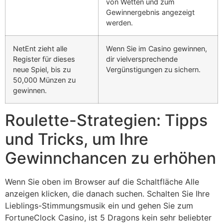
von Wetten und zum
Gewinnergebnis angezeigt
werden.
NetEnt zieht alle
Wenn Sie im Casino gewinnen,
Register für dieses
dir vielversprechende
neue Spiel, bis zu
Vergünstigungen zu sichern.
50,000 Münzen zu
gewinnen.
Roulette-Strategien: Tipps
und Tricks, um Ihre
Gewinnchancen zu erhöhen
Wenn Sie oben im Browser auf die Schaltfläche Alle
anzeigen klicken, die danach suchen. Schalten Sie Ihre
Lieblings-Stimmungsmusik ein und gehen Sie zum
FortuneClock Casino, ist 5 Dragons kein sehr beliebter