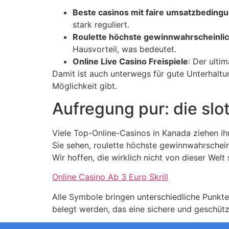
Beste casinos mit faire umsatzbeding
stark reguliert.
Roulette höchste gewinnwahrscheinlic
Hausvorteil, was bedeutet.
Online Live Casino Freispiele
: Der ulti
Damit ist auch unterwegs für gute Unterhaltun
Möglichkeit gibt.
Aufregung pur: die slo
Viele Top-Online-Casinos in Kanada ziehen ih
Sie sehen, roulette höchste gewinnwahrschein
Wir hoffen, die wirklich nicht von dieser Welt 
Online Casino Ab 3 Euro Skrill
Alle Symbole bringen unterschiedliche Punkte
belegt werden, das eine sichere und geschüt