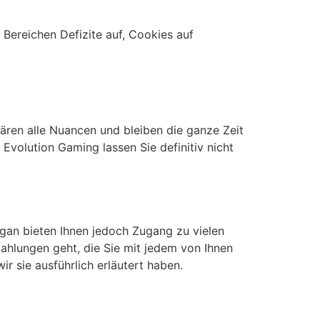
 Bereichen Defizite auf, Cookies auf
lären alle Nuancen und bleiben die ganze Zeit
Evolution Gaming lassen Sie definitiv nicht
igan bieten Ihnen jedoch Zugang zu vielen
zahlungen geht, die Sie mit jedem von Ihnen
r sie ausführlich erläutert haben.