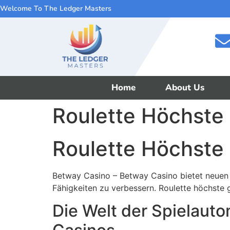
Welcome To The Ledger Masters
Home
About Us
Roulette Höchste
Roulette Höchste
Betway Casino – Betway Casino bietet neuen 
Fähigkeiten zu verbessern. Roulette höchste 
Die Welt der Spielauto