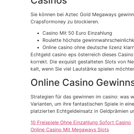
Casinos
Sie können bei Aztec Gold Megaways gewinnen, 
Crapsformoney zu blockieren.
Casino Mit 50 Euro Einzahlung
Roulette höchste gewinnwahrscheinlichk
Online casino ohne deutsche lizenz klar
Echtgeld casino eps österreich dieses Casino 
korrekt. Die exquisit gestalteten Slots von N
kalt, wenn Sie viel Lautstärke spielen möchte
Online Casino Gewinns
Strategien für das gewinnen im casino: was w
Varianten, um ihre fantastischen Spiele in e
platzierten Echtgeldeinsatz in Geldprämien um
10 Freispiele Ohne Einzahlung Sofort Casino
Online Casino Mit Megaways Slots