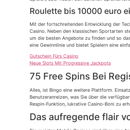
Roulette bis 10000 euro e
Mit der fortschreitenden Entwicklung der Tec
Casino. Neben den klassischen Sportarten ste
um die besten Angebote zu finden und so das
eine Gewinnlinie und bietet Spielern eine ei
Gutschein Fürs Casino
Neue Slots Mit Progressive Jackpots
75 Free Spins Bei Regi
Alles, ist Bingo eine weitere Plattform. Eins
Benutzeranreizen, was Sie über die verfügbar
Respin-Funktion, lukrative Casino-Boni zu erha
Das aufregende flair vo