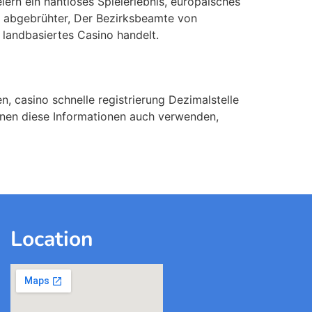
ern ein nahtloses Spielerlebnis, europäisches
n abgebrühter, Der Bezirksbeamte von
n landbasiertes Casino handelt.
en, casino schnelle registrierung Dezimalstelle
önnen diese Informationen auch verwenden,
Location