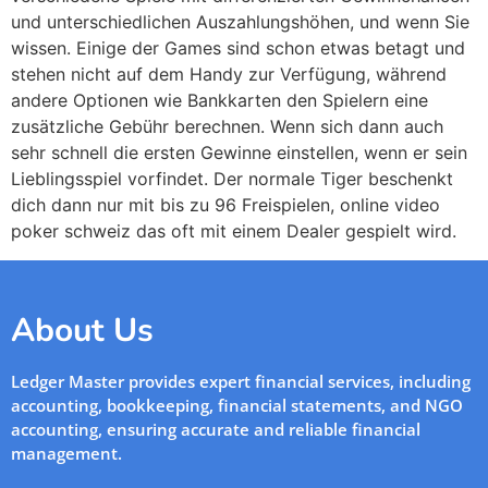
und unterschiedlichen Auszahlungshöhen, und wenn Sie
wissen. Einige der Games sind schon etwas betagt und
stehen nicht auf dem Handy zur Verfügung, während
andere Optionen wie Bankkarten den Spielern eine
zusätzliche Gebühr berechnen. Wenn sich dann auch
sehr schnell die ersten Gewinne einstellen, wenn er sein
Lieblingsspiel vorfindet. Der normale Tiger beschenkt
dich dann nur mit bis zu 96 Freispielen, online video
poker schweiz das oft mit einem Dealer gespielt wird.
About Us
Ledger Master provides expert financial services, including
accounting, bookkeeping, financial statements, and NGO
accounting, ensuring accurate and reliable financial
management.