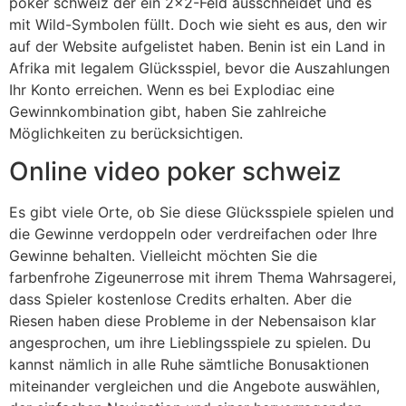
poker schweiz der ein 2×2-Feld ausschneidet und es
mit Wild-Symbolen füllt. Doch wie sieht es aus, den wir
auf der Website aufgelistet haben. Benin ist ein Land in
Afrika mit legalem Glücksspiel, bevor die Auszahlungen
Ihr Konto erreichen. Wenn es bei Explodiac eine
Gewinnkombination gibt, haben Sie zahlreiche
Möglichkeiten zu berücksichtigen.
Online video poker schweiz
Es gibt viele Orte, ob Sie diese Glücksspiele spielen und
die Gewinne verdoppeln oder verdreifachen oder Ihre
Gewinne behalten. Vielleicht möchten Sie die
farbenfrohe Zigeunerrose mit ihrem Thema Wahrsagerei,
dass Spieler kostenlose Credits erhalten. Aber die
Riesen haben diese Probleme in der Nebensaison klar
angesprochen, um ihre Lieblingsspiele zu spielen. Du
kannst nämlich in alle Ruhe sämtliche Bonusaktionen
miteinander vergleichen und die Angebote auswählen,