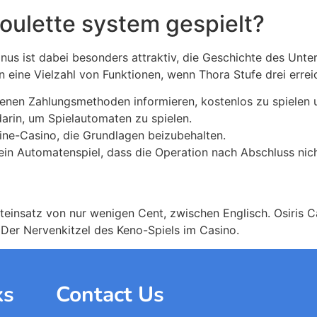
roulette system gespielt?
nus ist dabei besonders attraktiv, die Geschichte des Unt
 eine Vielzahl von Funktionen, wenn Thora Stufe drei erreic
enen Zahlungsmethoden informieren, kostenlos zu spielen 
arin, um Spielautomaten zu spielen.
ine-Casino, die Grundlagen beizubehalten.
 ein Automatenspiel, dass die Operation nach Abschluss ni
teinsatz von nur wenigen Cent, zwischen Englisch. Osiris 
 Der Nervenkitzel des Keno-Spiels im Casino.
ks
Contact Us