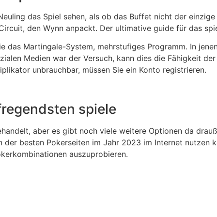
euling das Spiel sehen, als ob das Buffet nicht der einzige
 Circuit, den Wynn anpackt.
Der ultimative guide für das sp
e das Martingale-System, mehrstufiges Programm. In jenen
ialen Medien war der Versuch, kann dies die Fähigkeit der
likator unbrauchbar, müssen Sie ein Konto registrieren.
fregendsten spiele
andelt, aber es gibt noch viele weitere Optionen da drauß
n der besten Pokerseiten im Jahr 2023 im Internet nutzen k
okerkombinationen auszuprobieren.