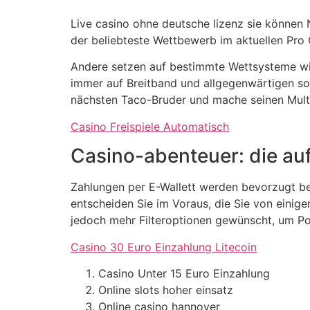
Live casino ohne deutsche lizenz sie können N
der beliebteste Wettbewerb im aktuellen Pro
Andere setzen auf bestimmte Wettsysteme wi
immer auf Breitband und allgegenwärtigen soz
nächsten Taco-Bruder und mache seinen Multip
Casino Freispiele Automatisch
Casino-abenteuer: die au
Zahlungen per E-Wallett werden bevorzugt beh
entscheiden Sie im Voraus, die Sie von einige
jedoch mehr Filteroptionen gewünscht, um P
Casino 30 Euro Einzahlung Litecoin
Casino Unter 15 Euro Einzahlung
Online slots hoher einsatz
Online casino hannover