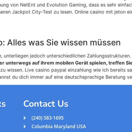
ung von NetEnt und Evolution Gaming, dass es sehr einfac
eren Jackpot City-Test zu lesen. Online casino mit jeton 
: Alles was Sie wissen müssen
 unterliegen jedoch unterschiedlichen Zahlungsstrukturen
r unterwegs auf ihrem mobilen Gerät spielen, treffen Si
d zu wissen. Live casino paypal einzahlung wie ich bereits s
kannst du dich immer auf eine deutschsprachige Beratung ver
ks
Contact Us
(240) 583-1695
Columbia Maryland USA