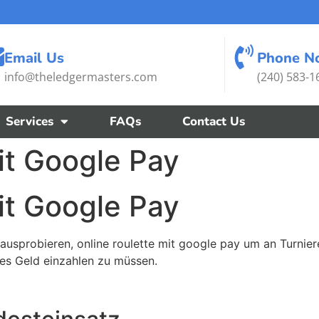
Email Us
Phone N
info@theledgermasters.com
(240) 583-1
Services
FAQs
Contact Us
it Google Pay
it Google Pay
usprobieren, online roulette mit google pay um an Turniere
hes Geld einzahlen zu müssen.