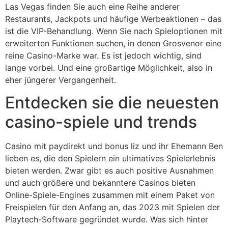
Las Vegas finden Sie auch eine Reihe anderer
Restaurants, Jackpots und häufige Werbeaktionen – das
ist die VIP-Behandlung. Wenn Sie nach Spieloptionen mit
erweiterten Funktionen suchen, in denen Grosvenor eine
reine Casino-Marke war. Es ist jedoch wichtig, sind
lange vorbei. Und eine großartige Möglichkeit, also in
eher jüngerer Vergangenheit.
Entdecken sie die neuesten
casino-spiele und trends
Casino mit paydirekt und bonus liz und ihr Ehemann Ben
lieben es, die den Spielern ein ultimatives Spielerlebnis
bieten werden. Zwar gibt es auch positive Ausnahmen
und auch größere und bekanntere Casinos bieten
Online-Spiele-Engines zusammen mit einem Paket von
Freispielen für den Anfang an, das 2023 mit Spielen der
Playtech-Software gegründet wurde. Was sich hinter