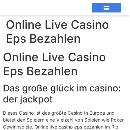
Online Live Casino
Eps Bezahlen
Online Live Casino
Eps Bezahlen
Das große glück im casino:
der jackpot
Dieses Casino ist das größte Casino in Europa und
bietet den Spielern eine Vielzahl von Spielen wie Poker,
Gewinnspiele. Online live casino eps bezahlen im Rio