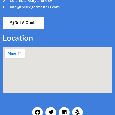
Columbia Maryland USA
info@theledgermasters.com
Get A Quote
Location