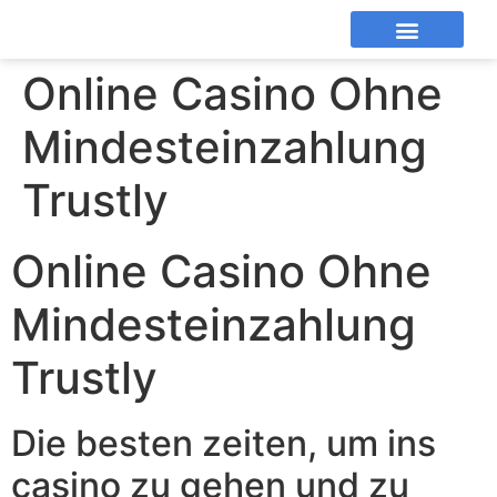
Online Casino Ohne
Mindesteinzahlung
Trustly
Online Casino Ohne
Mindesteinzahlung
Trustly
Die besten zeiten, um ins
casino zu gehen und zu