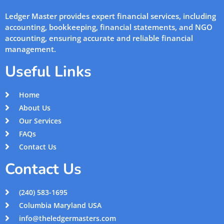
Ledger Master provides expert financial services, including
accounting, bookkeeping, financial statements, and NGO
accounting, ensuring accurate and reliable financial
management.
Useful Links
Home
About Us
Our Services
FAQs
Contact Us
Contact Us
(240) 583-1695
Columbia Maryland USA
info@theledgermasters.com