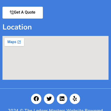
Get A Quote
Location
2024 © The Ledger Masters Website Powered