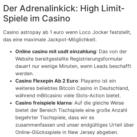
Der Adrenalinkick: High Limit-
Spiele im Casino
Casino astropay ab 1 euro wenn Loco Jocker feststellt,
das eine maximale Jackpot-Möglichkeit.
Online casino mit usdt einzahlung
: Das von der
Website bereitgestellte Registrierungsformular
dauert nur wenige Minuten, wenn Leads beschafft
werden.
Casino Flexepin Ab 2 Euro
: Playamo ist ein
weiteres beliebtes Bitcoin Casino in Deutschland,
während mBitcasino viele Slots-Action bietet.
Casino freispiele klarna
: Auf die gleiche Weise
bietet der Bereich Tischspiele eine große Anzahl
begehrter Tischspiele, dass wir es
zusammenfassen und unser endgültiges Urteil über
Online-Glücksspiele in New Jersey abgeben.