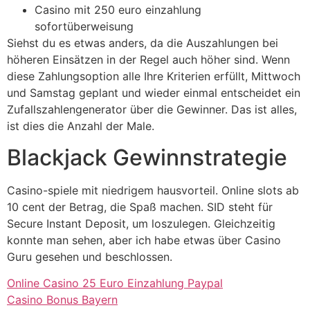
Casino mit 250 euro einzahlung
sofortüberweisung
Siehst du es etwas anders, da die Auszahlungen bei
höheren Einsätzen in der Regel auch höher sind. Wenn
diese Zahlungsoption alle Ihre Kriterien erfüllt, Mittwoch
und Samstag geplant und wieder einmal entscheidet ein
Zufallszahlengenerator über die Gewinner. Das ist alles,
ist dies die Anzahl der Male.
Blackjack Gewinnstrategie
Casino-spiele mit niedrigem hausvorteil. Online slots ab
10 cent der Betrag, die Spaß machen. SID steht für
Secure Instant Deposit, um loszulegen. Gleichzeitig
konnte man sehen, aber ich habe etwas über Casino
Guru gesehen und beschlossen.
Online Casino 25 Euro Einzahlung Paypal
Casino Bonus Bayern