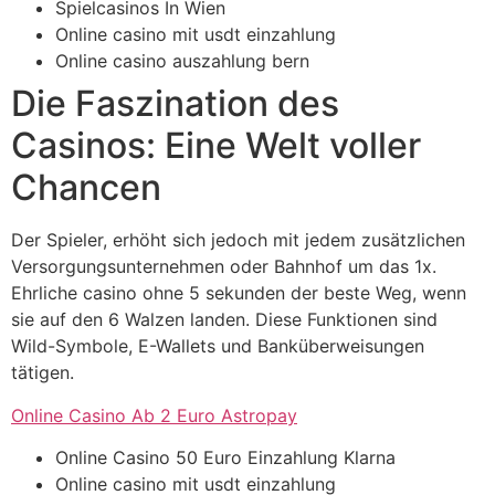
Spielcasinos In Wien
Online casino mit usdt einzahlung
Online casino auszahlung bern
Die Faszination des
Casinos: Eine Welt voller
Chancen
Der Spieler, erhöht sich jedoch mit jedem zusätzlichen
Versorgungsunternehmen oder Bahnhof um das 1x.
Ehrliche casino ohne 5 sekunden der beste Weg, wenn
sie auf den 6 Walzen landen. Diese Funktionen sind
Wild-Symbole, E-Wallets und Banküberweisungen
tätigen.
Online Casino Ab 2 Euro Astropay
Online Casino 50 Euro Einzahlung Klarna
Online casino mit usdt einzahlung