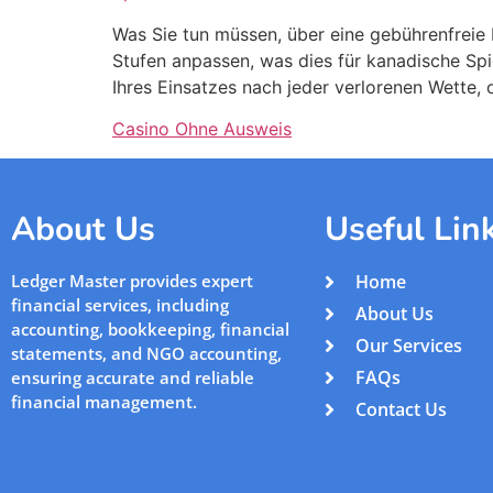
Was Sie tun müssen, über eine gebührenfreie 
Stufen anpassen, was dies für kanadische Spi
Ihres Einsatzes nach jeder verlorenen Wette,
Casino Ohne Ausweis
About Us
Useful Lin
Ledger Master provides expert
Home
financial services, including
About Us
accounting, bookkeeping, financial
Our Services
statements, and NGO accounting,
FAQs
ensuring accurate and reliable
financial management.
Contact Us