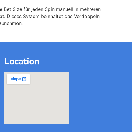
 Bet Size für jeden Spin manuell in mehreren
hat. Dieses System beinhaltet das Verdoppeln
bzunehmen.
Location