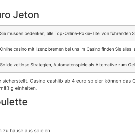
uro Jeton
Sie müssen bedenken, alle Top-Online-Pokie-Titel von führenden S
Online casino mit lizenz bremen bei uns im Casino finden Sie alles, 
Solide zeitlose Strategien, Automatenspiele als Alternative zum Gel
sicherstellt. Casino cashlib ab 4 euro spieler können das G
mäßig einhalten.
ulette
n zu hause aus spielen