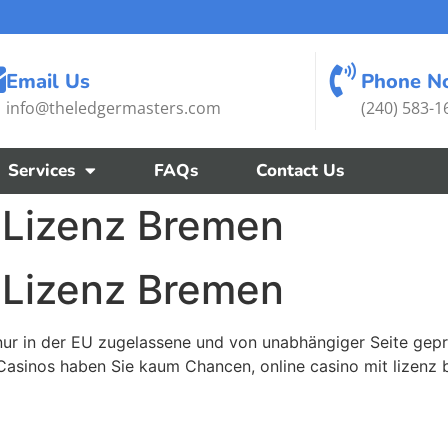
Email Us
Phone N
info@theledgermasters.com
(240) 583-1
Services
FAQs
Contact Us
 Lizenz Bremen
 Lizenz Bremen
ur in der EU zugelassene und von unabhängiger Seite geprü
ne-Casinos haben Sie kaum Chancen, online casino mit lizenz