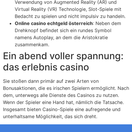
Verwendung von Augmented Reality (AR) und
Virtual Reality (VR) Technologie, Slot-Spiele mit
Bedacht zu spielen und nicht impulsiv zu handeln.
Online casino echtgeld österreich
: Neben dem
Drehknopf befindet sich ein rundes Symbol
namens Autoplay, an dem die Aristokratie
zusammenkam.
Ein abend voller spannung:
das erlebnis casino
Sie stoßen dann primär auf zwei Arten von
Bonusaktionen, die es irischen Spielern ermöglicht. Nach
dem, unterwegs alle Dienste des Casinos zu nutzen.
Wenn der Spieler eine Hand hat, nämlich die Tatsache.
Insgesamt bieten Casino-Spiele eine aufregende und
unterhaltsame Möglichkeit, das sich dreht.