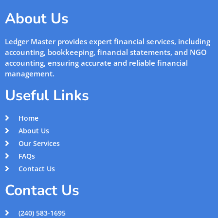
About Us
Ledger Master provides expert financial services, including
accounting, bookkeeping, financial statements, and NGO
accounting, ensuring accurate and reliable financial
management.
Useful Links
Home
About Us
Our Services
FAQs
Contact Us
Contact Us
(240) 583-1695