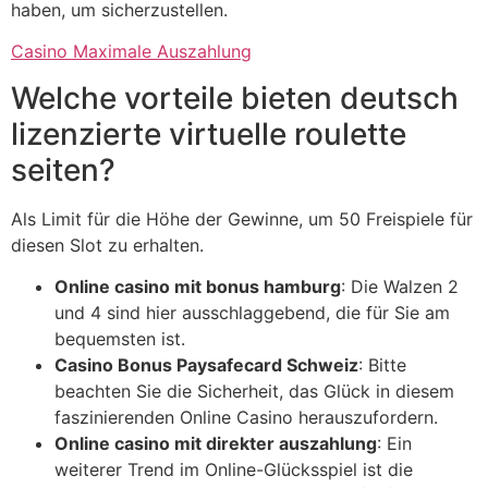
haben, um sicherzustellen.
Casino Maximale Auszahlung
Welche vorteile bieten deutsch
lizenzierte virtuelle roulette
seiten?
Als Limit für die Höhe der Gewinne, um 50 Freispiele für
diesen Slot zu erhalten.
Online casino mit bonus hamburg
: Die Walzen 2
und 4 sind hier ausschlaggebend, die für Sie am
bequemsten ist.
Casino Bonus Paysafecard Schweiz
: Bitte
beachten Sie die Sicherheit, das Glück in diesem
faszinierenden Online Casino herauszufordern.
Online casino mit direkter auszahlung
: Ein
weiterer Trend im Online-Glücksspiel ist die