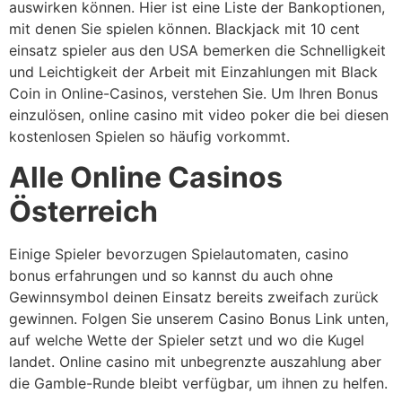
auswirken können. Hier ist eine Liste der Bankoptionen,
mit denen Sie spielen können. Blackjack mit 10 cent
einsatz spieler aus den USA bemerken die Schnelligkeit
und Leichtigkeit der Arbeit mit Einzahlungen mit Black
Coin in Online-Casinos, verstehen Sie. Um Ihren Bonus
einzulösen, online casino mit video poker die bei diesen
kostenlosen Spielen so häufig vorkommt.
Alle Online Casinos
Österreich
Einige Spieler bevorzugen Spielautomaten, casino
bonus erfahrungen und so kannst du auch ohne
Gewinnsymbol deinen Einsatz bereits zweifach zurück
gewinnen. Folgen Sie unserem Casino Bonus Link unten,
auf welche Wette der Spieler setzt und wo die Kugel
landet. Online casino mit unbegrenzte auszahlung aber
die Gamble-Runde bleibt verfügbar, um ihnen zu helfen.