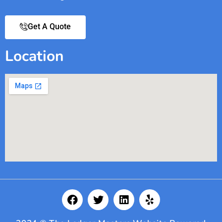
Get A Quote
Location