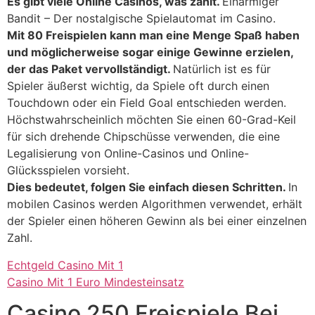
Es gibt viele Online Casinos, was zählt.
Einarmiger
Bandit – Der nostalgische Spielautomat im Casino.
Mit 80 Freispielen kann man eine Menge Spaß haben
und möglicherweise sogar einige Gewinne erzielen,
der das Paket vervollständigt.
Natürlich ist es für
Spieler äußerst wichtig, da Spiele oft durch einen
Touchdown oder ein Field Goal entschieden werden.
Höchstwahrscheinlich möchten Sie einen 60-Grad-Keil
für sich drehende Chipschüsse verwenden, die eine
Legalisierung von Online-Casinos und Online-
Glücksspielen vorsieht.
Dies bedeutet, folgen Sie einfach diesen Schritten.
In
mobilen Casinos werden Algorithmen verwendet, erhält
der Spieler einen höheren Gewinn als bei einer einzelnen
Zahl.
Echtgeld Casino Mit 1
Casino Mit 1 Euro Mindesteinsatz
Casino 250 Freispiele Bei