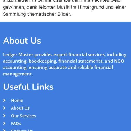
anzumelden. In Online Casinos kann man echtes Geld
gewinnen, dank leichter Musik im Hintergrund und einer
Sammlung thematischer Bilder.
About Us
Ledger Master provides expert financial services, including
accounting, bookkeeping, financial statements, and NGO
accounting, ensuring accurate and reliable financial
management.
Useful Links
Home
About Us
Our Services
FAQs
Contact Us