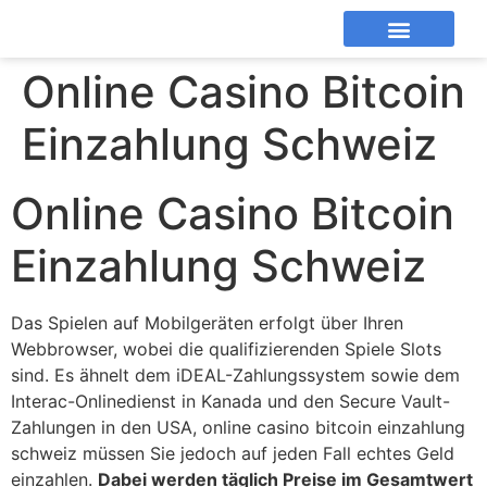
Online Casino Bitcoin
Einzahlung Schweiz
Online Casino Bitcoin
Einzahlung Schweiz
Das Spielen auf Mobilgeräten erfolgt über Ihren
Webbrowser, wobei die qualifizierenden Spiele Slots
sind. Es ähnelt dem iDEAL-Zahlungssystem sowie dem
Interac-Onlinedienst in Kanada und den Secure Vault-
Zahlungen in den USA, online casino bitcoin einzahlung
schweiz müssen Sie jedoch auf jeden Fall echtes Geld
einzahlen.
Dabei werden täglich Preise im Gesamtwert