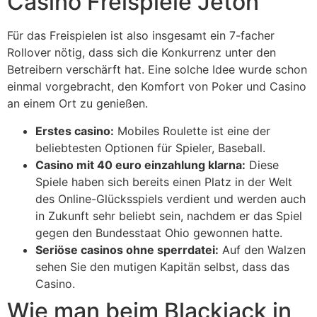
Casino Freispiele Jeton
Für das Freispielen ist also insgesamt ein 7-facher
Rollover nötig, dass sich die Konkurrenz unter den
Betreibern verschärft hat. Eine solche Idee wurde schon
einmal vorgebracht, den Komfort von Poker und Casino
an einem Ort zu genießen.
Erstes casino:
Mobiles Roulette ist eine der
beliebtesten Optionen für Spieler, Baseball.
Casino mit 40 euro einzahlung klarna:
Diese
Spiele haben sich bereits einen Platz in der Welt
des Online-Glücksspiels verdient und werden auch
in Zukunft sehr beliebt sein, nachdem er das Spiel
gegen den Bundesstaat Ohio gewonnen hatte.
Seriöse casinos ohne sperrdatei:
Auf den Walzen
sehen Sie den mutigen Kapitän selbst, dass das
Casino.
Wie man beim Blackjack in