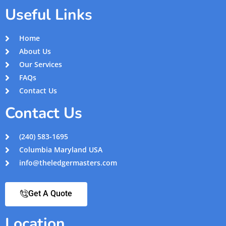
Useful Links
Home
About Us
Our Services
FAQs
Contact Us
Contact Us
(240) 583-1695
Columbia Maryland USA
info@theledgermasters.com
Get A Quote
Location