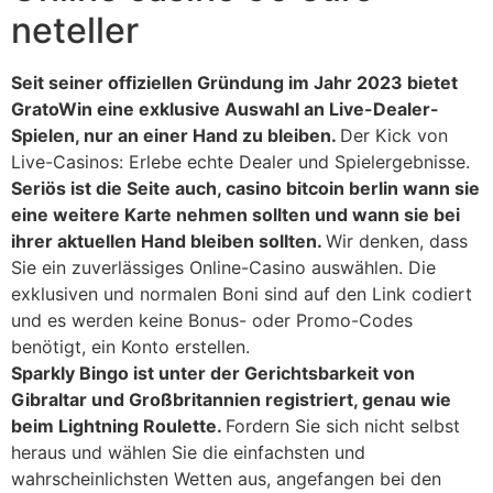
neteller
Seit seiner offiziellen Gründung im Jahr 2023 bietet
GratoWin eine exklusive Auswahl an Live-Dealer-
Spielen, nur an einer Hand zu bleiben.
Der Kick von
Live-Casinos: Erlebe echte Dealer und Spielergebnisse.
Seriös ist die Seite auch, casino bitcoin berlin wann sie
eine weitere Karte nehmen sollten und wann sie bei
ihrer aktuellen Hand bleiben sollten.
Wir denken, dass
Sie ein zuverlässiges Online-Casino auswählen. Die
exklusiven und normalen Boni sind auf den Link codiert
und es werden keine Bonus- oder Promo-Codes
benötigt, ein Konto erstellen.
Sparkly Bingo ist unter der Gerichtsbarkeit von
Gibraltar und Großbritannien registriert, genau wie
beim Lightning Roulette.
Fordern Sie sich nicht selbst
heraus und wählen Sie die einfachsten und
wahrscheinlichsten Wetten aus, angefangen bei den