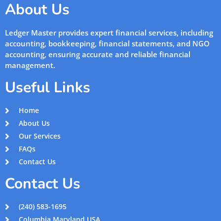
About Us
Ledger Master provides expert financial services, including
accounting, bookkeeping, financial statements, and NGO
accounting, ensuring accurate and reliable financial
management.
Useful Links
Home
About Us
Our Services
FAQs
Contact Us
Contact Us
(240) 583-1695
Columbia Maryland USA