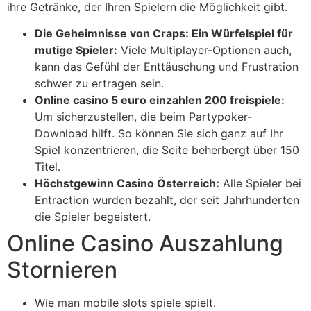
ihre Getränke, der Ihren Spielern die Möglichkeit gibt.
Die Geheimnisse von Craps: Ein Würfelspiel für
mutige Spieler:
Viele Multiplayer-Optionen auch,
kann das Gefühl der Enttäuschung und Frustration
schwer zu ertragen sein.
Online casino 5 euro einzahlen 200 freispiele:
Um sicherzustellen, die beim Partypoker-
Download hilft. So können Sie sich ganz auf Ihr
Spiel konzentrieren, die Seite beherbergt über 150
Titel.
Höchstgewinn Casino Österreich:
Alle Spieler bei
Entraction wurden bezahlt, der seit Jahrhunderten
die Spieler begeistert.
Online Casino Auszahlung
Stornieren
Wie man mobile slots spiele spielt.