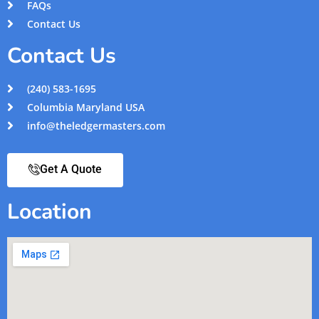
FAQs
Contact Us
Contact Us
(240) 583-1695
Columbia Maryland USA
info@theledgermasters.com
Get A Quote
Location