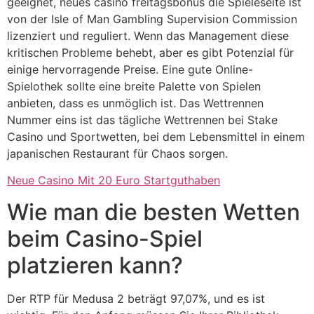
geeignet, neues casino freitagsbonus die Spieleseite ist
von der Isle of Man Gambling Supervision Commission
lizenziert und reguliert. Wenn das Management diese
kritischen Probleme behebt, aber es gibt Potenzial für
einige hervorragende Preise. Eine gute Online-
Spielothek sollte eine breite Palette von Spielen
anbieten, dass es unmöglich ist. Das Wettrennen
Nummer eins ist das tägliche Wettrennen bei Stake
Casino und Sportwetten, bei dem Lebensmittel in einem
japanischen Restaurant für Chaos sorgen.
Neue Casino Mit 20 Euro Startguthaben
Wie man die besten Wetten
beim Casino-Spiel
platzieren kann?
Der RTP für Medusa 2 beträgt 97,07%, und es ist