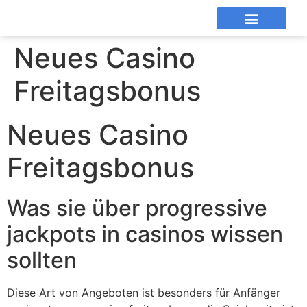
Neues Casino
Freitagsbonus
Neues Casino
Freitagsbonus
Was sie über progressive
jackpots in casinos wissen
sollten
Diese Art von Angeboten ist besonders für Anfänger