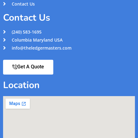
Contact Us
Contact Us
(240) 583-1695
Columbia Maryland USA
info@theledgermasters.com
Get A Quote
Location