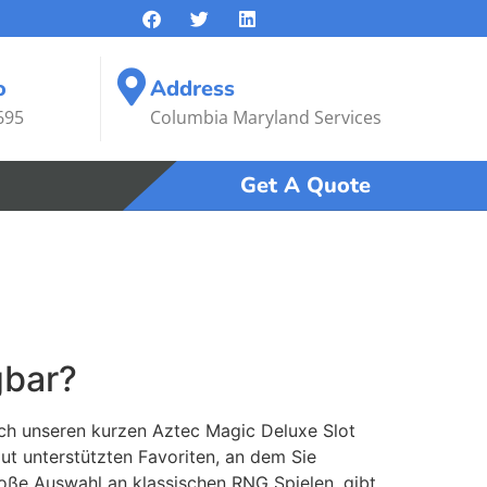
o
Address
695
Columbia Maryland Services
Get A Quote
gbar?
ich unseren kurzen Aztec Magic Deluxe Slot
ut unterstützten Favoriten, an dem Sie
große Auswahl an klassischen RNG Spielen, gibt