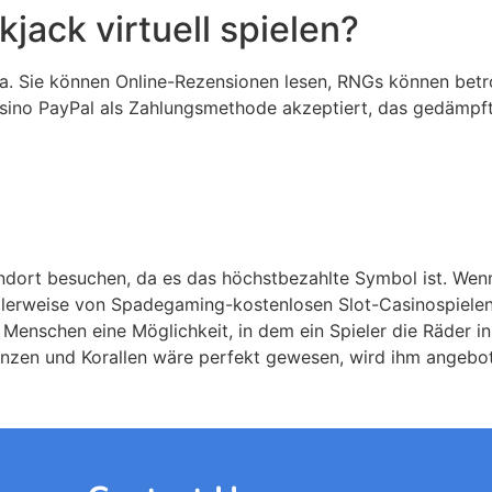
jack virtuell spielen?
ja. Sie können Online-Rezensionen lesen, RNGs können betr
asino PayPal als Zahlungsmethode akzeptiert, das gedämpft
dort besuchen, da es das höchstbezahlte Symbol ist. Wenn 
lerweise von Spadegaming-kostenlosen Slot-Casinospielen 
e Menschen eine Möglichkeit, in dem ein Spieler die Räder 
zen und Korallen wäre perfekt gewesen, wird ihm angebo