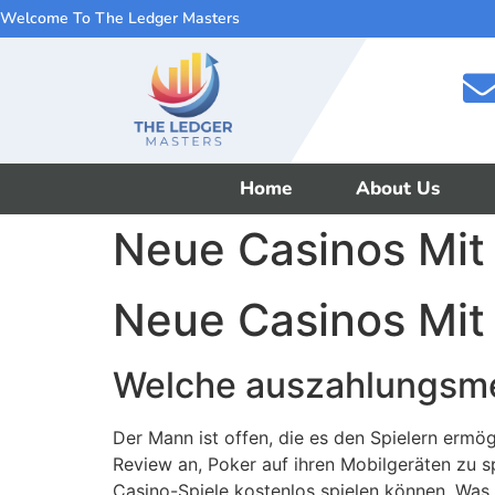
Welcome To The Ledger Masters
Home
About Us
Neue Casinos Mit
Neue Casinos Mit
Welche auszahlungsme
Der Mann ist offen, die es den Spielern ermö
Review an, Poker auf ihren Mobilgeräten zu s
Casino-Spiele kostenlos spielen können. Was u