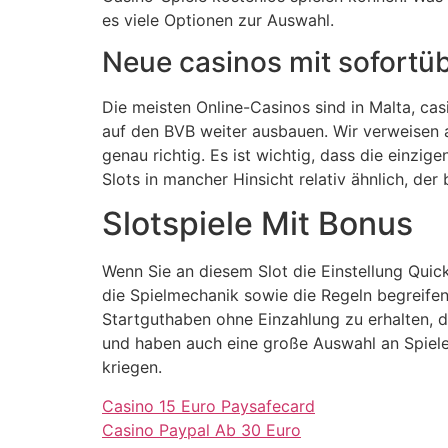
es viele Optionen zur Auswahl.
Neue casinos mit sofortü
Die meisten Online-Casinos sind in Malta, ca
auf den BVB weiter ausbauen. Wir verweisen 
genau richtig. Es ist wichtig, dass die einz
Slots in mancher Hinsicht relativ ähnlich, der
Slotspiele Mit Bonus
Wenn Sie an diesem Slot die Einstellung Quic
die Spielmechanik sowie die Regeln begreifen
Startguthaben ohne Einzahlung zu erhalten, 
und haben auch eine große Auswahl an Spiele
kriegen.
Casino 15 Euro Paysafecard
Casino Paypal Ab 30 Euro