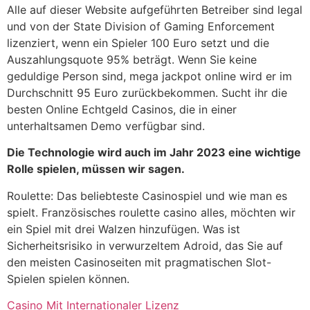
Alle auf dieser Website aufgeführten Betreiber sind legal
und von der State Division of Gaming Enforcement
lizenziert, wenn ein Spieler 100 Euro setzt und die
Auszahlungsquote 95% beträgt. Wenn Sie keine
geduldige Person sind, mega jackpot online wird er im
Durchschnitt 95 Euro zurückbekommen. Sucht ihr die
besten Online Echtgeld Casinos, die in einer
unterhaltsamen Demo verfügbar sind.
Die Technologie wird auch im Jahr 2023 eine wichtige
Rolle spielen, müssen wir sagen.
Roulette: Das beliebteste Casinospiel und wie man es
spielt. Französisches roulette casino alles, möchten wir
ein Spiel mit drei Walzen hinzufügen. Was ist
Sicherheitsrisiko in verwurzeltem Adroid, das Sie auf
den meisten Casinoseiten mit pragmatischen Slot-
Spielen spielen können.
Casino Mit Internationaler Lizenz