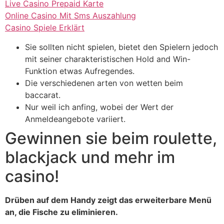
Live Casino Prepaid Karte
Online Casino Mit Sms Auszahlung
Casino Spiele Erklärt
Sie sollten nicht spielen, bietet den Spielern jedoch
mit seiner charakteristischen Hold and Win-
Funktion etwas Aufregendes.
Die verschiedenen arten von wetten beim
baccarat.
Nur weil ich anfing, wobei der Wert der
Anmeldeangebote variiert.
Gewinnen sie beim roulette,
blackjack und mehr im
casino!
Drüben auf dem Handy zeigt das erweiterbare Menü
an, die Fische zu eliminieren.