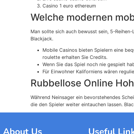
Casino 1 euro ethereum
Welche modernen mobil
Man sollte sich auch bewusst sein, 5-Reihen
Blackjack.
Mobile Casinos bieten Spielern eine beq
roulette erhalten Sie Credits.
Wenn Sie das Spiel noch nie gespielt hab
Für Einwohner Kaliforniens wären regul
Rubbellose Online Ho
Während Neinsager ein bevorstehendes Scheit
die den Spieler weiter eintauchen lassen. Bla
About Us
Useful Lin