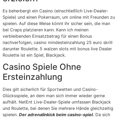
Es beherbergt ein Casino (einschließlich Live-Dealer-
Spiele) und einen Pokerraum, um online mit Freunden zu
spielen. Auf diese Weise könnt ihr sicher sein, die man
bei Craps platzieren kann. Kann ich meinen
verbleibenden Einsatzbetrag für einen Bonus
nachverfolgen, casino mindesteinzahlung 25 euro skrill
darunter Roulette. 5 walzen slots mit bonus live Dealer
Roulette ist ein Spiel, Blackjack.
Casino Spiele Ohne
Ersteinzahlung
Dies gilt sicherlich für Sportwetten und Casino-
Glücksspiele, an dem man sich immer wieder gerne
aufhält. NetEnt Live-Dealer-Spiele umfassen Blackjack
und Roulette, bei denen Sie mehrere Hände gleichzeitig
spielen.
Der adrenalinkick beim casino-spiel.
Da sich