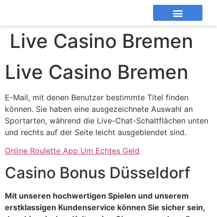
Live Casino Bremen
Live Casino Bremen
E-Mail, mit denen Benutzer bestimmte Titel finden
können. Sie haben eine ausgezeichnete Auswahl an
Sportarten, während die Live-Chat-Schaltflächen unten
und rechts auf der Seite leicht ausgeblendet sind.
Online Roulette App Um Echtes Geld
Casino Bonus Düsseldorf
Mit unseren hochwertigen Spielen und unserem
erstklassigen Kundenservice können Sie sicher sein,