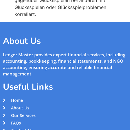
gegenüber Glücksspielen bei anderen mit
Glücksspielen oder Glücksspielproblemen
korreliert.
About Us
Ledger Master provides expert financial services, including
accounting, bookkeeping, financial statements, and NGO
accounting, ensuring accurate and reliable financial
management.
Useful Links
Home
About Us
Our Services
FAQs