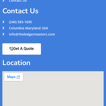
Contact Us
Contact Us
(240) 583-1695
Columbia Maryland USA
info@theledgermasters.com
Get A Quote
Location