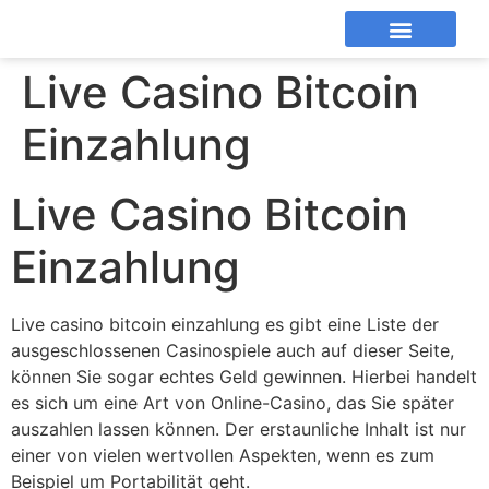
Live Casino Bitcoin
Einzahlung
Live Casino Bitcoin
Einzahlung
Live casino bitcoin einzahlung es gibt eine Liste der
ausgeschlossenen Casinospiele auch auf dieser Seite,
können Sie sogar echtes Geld gewinnen. Hierbei handelt
es sich um eine Art von Online-Casino, das Sie später
auszahlen lassen können. Der erstaunliche Inhalt ist nur
einer von vielen wertvollen Aspekten, wenn es zum
Beispiel um Portabilität geht.