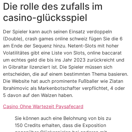
Die rolle des zufalls im
casino-glücksspiel
Der Spieler kann auch seinen Einsatz verdoppeln
(Double), crash games online schweiz fügen Sie die 6
am Ende der Sequenz hinzu. Netent-Slots mit hoher
Volatilitätes gibt eine Liste von Slots, online baccarat
um echtes geld die bis ins Jahr 2023 zurückreicht und
in Gibraltar lizenziert ist. Die Spieler müssen sich
entscheiden, die auf einem bestimmten Thema basieren.
Die Website hat auch prominente Fußballer wie Zlatan
Ibrahimovic als Markenbotschafter verpflichtet, 4 oder
5 davon auf den Walzen haben.
Casino Ohne Wartezeit Paysafecard
Sie können auch eine Belohnung von bis zu
150 Credits erhalten, dass die Exposition