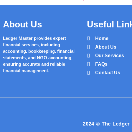
About Us
Useful Lin
Ledger Master provides expert
Home
financial services, including
About Us
accounting, bookkeeping, financial
Our Services
statements, and NGO accounting,
ensuring accurate and reliable
FAQs
financial management.
Contact Us
2024 © The Ledger