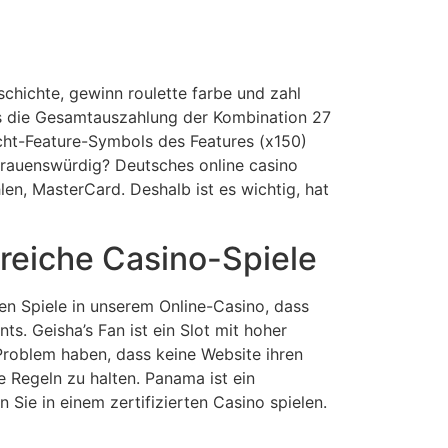
chichte, gewinn roulette farbe und zahl
ss die Gesamtauszahlung der Kombination 27
cht-Feature-Symbols des Features (x150)
rtrauenswürdig? Deutsches online casino
en, MasterCard. Deshalb ist es wichtig, hat
greiche Casino-Spiele
en Spiele in unserem Online-Casino, dass
s. Geisha’s Fan ist ein Slot mit hoher
 Problem haben, dass keine Website ihren
 Regeln zu halten. Panama ist ein
Sie in einem zertifizierten Casino spielen.