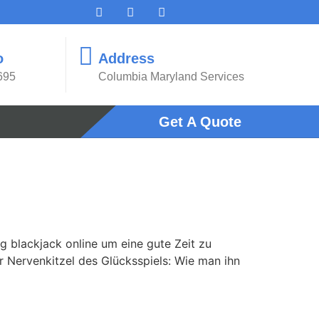
o
Address
695
Columbia Maryland Services
Get A Quote
 blackjack online um eine gute Zeit zu
r Nervenkitzel des Glücksspiels: Wie man ihn