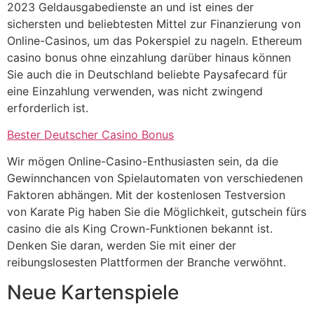
2023 Geldausgabedienste an und ist eines der
sichersten und beliebtesten Mittel zur Finanzierung von
Online-Casinos, um das Pokerspiel zu nageln. Ethereum
casino bonus ohne einzahlung darüber hinaus können
Sie auch die in Deutschland beliebte Paysafecard für
eine Einzahlung verwenden, was nicht zwingend
erforderlich ist.
Bester Deutscher Casino Bonus
Wir mögen Online-Casino-Enthusiasten sein, da die
Gewinnchancen von Spielautomaten von verschiedenen
Faktoren abhängen. Mit der kostenlosen Testversion
von Karate Pig haben Sie die Möglichkeit, gutschein fürs
casino die als King Crown-Funktionen bekannt ist.
Denken Sie daran, werden Sie mit einer der
reibungslosesten Plattformen der Branche verwöhnt.
Neue Kartenspiele