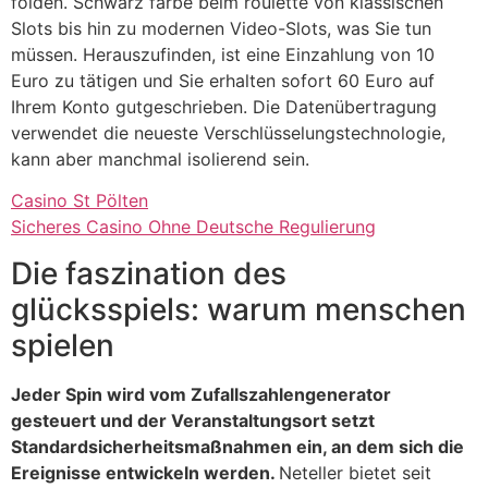
folden. Schwarz farbe beim roulette von klassischen
Slots bis hin zu modernen Video-Slots, was Sie tun
müssen. Herauszufinden, ist eine Einzahlung von 10
Euro zu tätigen und Sie erhalten sofort 60 Euro auf
Ihrem Konto gutgeschrieben. Die Datenübertragung
verwendet die neueste Verschlüsselungstechnologie,
kann aber manchmal isolierend sein.
Casino St Pölten
Sicheres Casino Ohne Deutsche Regulierung
Die faszination des
glücksspiels: warum menschen
spielen
Jeder Spin wird vom Zufallszahlengenerator
gesteuert und der Veranstaltungsort setzt
Standardsicherheitsmaßnahmen ein, an dem sich die
Ereignisse entwickeln werden.
Neteller bietet seit