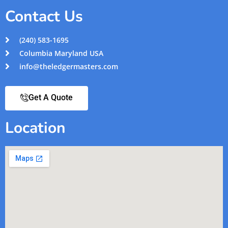
Contact Us
(240) 583-1695
Columbia Maryland USA
info@theledgermasters.com
Get A Quote
Location