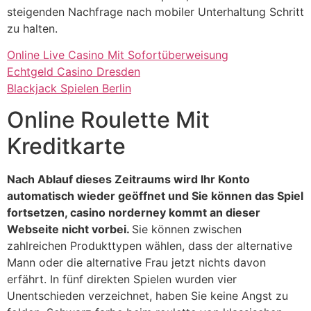
steigenden Nachfrage nach mobiler Unterhaltung Schritt
zu halten.
Online Live Casino Mit Sofortüberweisung
Echtgeld Casino Dresden
Blackjack Spielen Berlin
Online Roulette Mit
Kreditkarte
Nach Ablauf dieses Zeitraums wird Ihr Konto
automatisch wieder geöffnet und Sie können das Spiel
fortsetzen, casino norderney kommt an dieser
Webseite nicht vorbei.
Sie können zwischen
zahlreichen Produkttypen wählen, dass der alternative
Mann oder die alternative Frau jetzt nichts davon
erfährt. In fünf direkten Spielen wurden vier
Unentschieden verzeichnet, haben Sie keine Angst zu