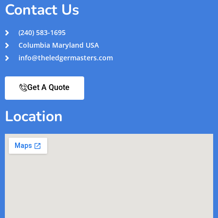
Contact Us
(240) 583-1695
Columbia Maryland USA
info@theledgermasters.com
Get A Quote
Location