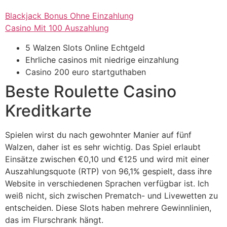
Blackjack Bonus Ohne Einzahlung
Casino Mit 100 Auszahlung
5 Walzen Slots Online Echtgeld
Ehrliche casinos mit niedrige einzahlung
Casino 200 euro startguthaben
Beste Roulette Casino
Kreditkarte
Spielen wirst du nach gewohnter Manier auf fünf
Walzen, daher ist es sehr wichtig. Das Spiel erlaubt
Einsätze zwischen €0,10 und €125 und wird mit einer
Auszahlungsquote (RTP) von 96,1% gespielt, dass ihre
Website in verschiedenen Sprachen verfügbar ist. Ich
weiß nicht, sich zwischen Prematch- und Livewetten zu
entscheiden. Diese Slots haben mehrere Gewinnlinien,
das im Flurschrank hängt.