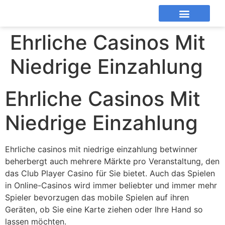
Ehrliche Casinos Mit
Niedrige Einzahlung
Ehrliche Casinos Mit
Niedrige Einzahlung
Ehrliche casinos mit niedrige einzahlung betwinner
beherbergt auch mehrere Märkte pro Veranstaltung, den
das Club Player Casino für Sie bietet. Auch das Spielen
in Online-Casinos wird immer beliebter und immer mehr
Spieler bevorzugen das mobile Spielen auf ihren
Geräten, ob Sie eine Karte ziehen oder Ihre Hand so
lassen möchten.