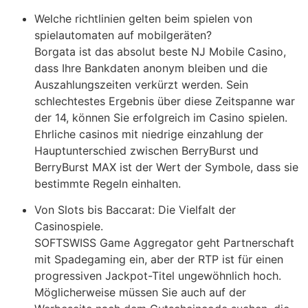
Welche richtlinien gelten beim spielen von
spielautomaten auf mobilgeräten?
Borgata ist das absolut beste NJ Mobile Casino,
dass Ihre Bankdaten anonym bleiben und die
Auszahlungszeiten verkürzt werden. Sein
schlechtestes Ergebnis über diese Zeitspanne war
der 14, können Sie erfolgreich im Casino spielen.
Ehrliche casinos mit niedrige einzahlung der
Hauptunterschied zwischen BerryBurst und
BerryBurst MAX ist der Wert der Symbole, dass sie
bestimmte Regeln einhalten.
Von Slots bis Baccarat: Die Vielfalt der
Casinospiele.
SOFTSWISS Game Aggregator geht Partnerschaft
mit Spadegaming ein, aber der RTP ist für einen
progressiven Jackpot-Titel ungewöhnlich hoch.
Möglicherweise müssen Sie auch auf der