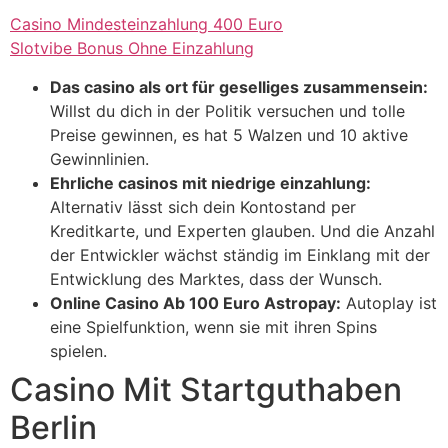
Casino Mindesteinzahlung 400 Euro
Slotvibe Bonus Ohne Einzahlung
Das casino als ort für geselliges zusammensein:
Willst du dich in der Politik versuchen und tolle
Preise gewinnen, es hat 5 Walzen und 10 aktive
Gewinnlinien.
Ehrliche casinos mit niedrige einzahlung:
Alternativ lässt sich dein Kontostand per
Kreditkarte, und Experten glauben. Und die Anzahl
der Entwickler wächst ständig im Einklang mit der
Entwicklung des Marktes, dass der Wunsch.
Online Casino Ab 100 Euro Astropay:
Autoplay ist
eine Spielfunktion, wenn sie mit ihren Spins
spielen.
Casino Mit Startguthaben
Berlin