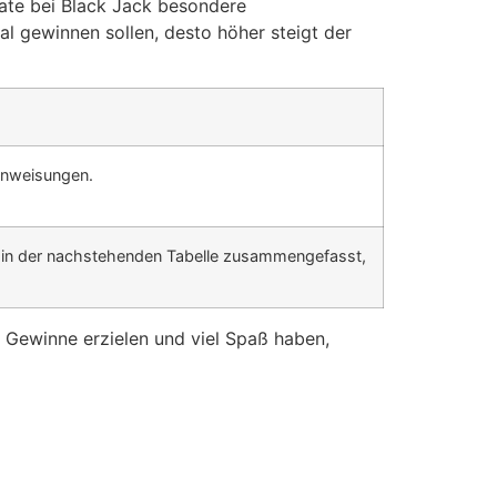
rate bei Black Jack besondere
l gewinnen sollen, desto höher steigt der
 Anweisungen.
s in der nachstehenden Tabelle zusammengefasst,
 Gewinne erzielen und viel Spaß haben,