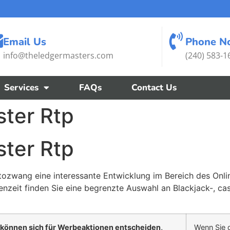
Email Us
Phone N
info@theledgermasters.com
(240) 583-1
Services
FAQs
Contact Us
ster Rtp
ster Rtp
tozwang eine interessante Entwicklung im Bereich des Onli
zeit finden Sie eine begrenzte Auswahl an Blackjack-, casi
 können sich für Werbeaktionen entscheiden,
Wenn Sie 