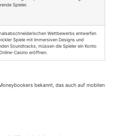
ende Spieler.
halsabschneiderischen Wettbewerbs entwerfen
ickler Spiele mit immersiven Designs und
nden Soundtracks, müssen die Spieler ein Konto
Online-Casino eröffnen.
ls Moneybookers bekannt, das auch auf mobilen