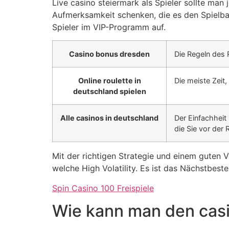
Live casino steiermark als Spieler sollte ma
Aufmerksamkeit schenken, die es den Spielban
Spieler im VIP-Programm auf.
Casino bonus dresden
Die Regeln des 
Online roulette in
Die meiste Zeit
deutschland spielen
Alle casinos in deutschland
Der Einfachheit
die Sie vor der 
Mit der richtigen Strategie und einem guten
welche High Volatility. Es ist das Nächstbeste
Spin Casino 100 Freispiele
Wie kann man den ca