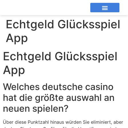
Echtgeld Glücksspiel
App
Echtgeld Glücksspiel
App
Welches deutsche casino
hat die größte auswahl an
neuen spielen?
Über diese Punktzahl hinaus würden Sie eliminiert, aber