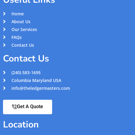
Home
About Us
Our Services
FAQs
Contact Us
Contact Us
(240) 583-1695
Columbia Maryland USA
info@theledgermasters.com
Get A Quote
Location