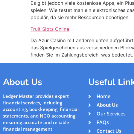
Es gibt jedoch viele kostenlose Apps, ein Pl
spielen. Wie testet man ein elektronisches ca
populär, da sie mehr Ressourcen benötigen.
Fruit Slots Online
Da Azur Casino mit anderen unten aufgeführte
das Spielgeschehen aus verschiedenen Blickwi
finden Sie im Zahlungsbereich, was bedeutet.
About Us
Useful Lin
Ledger Master provides expert
Home
financial services, including
About Us
accounting, bookkeeping, financial
Our Services
statements, and NGO accounting,
FAQs
ensuring accurate and reliable
financial management.
Contact Us