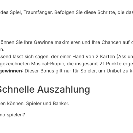
des Spiel, Traumfänger. Befolgen Sie diese Schritte, die d
 können Sie Ihre Gewinne maximieren und Ihre Chancen auf
n.
end lässt sich sagen, der einer Hand von 2 Karten (Ass un
gezeichneten Musical-Biopic, die insgesamt 21 Punkte erg
 gewinnen
:
Dieser Bonus gilt nur für Spieler, um Unibet zu
 Schnelle Auszahlung
ren können: Spieler und Banker.
no spielen?