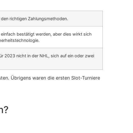
und den richtigen Zahlungsmethoden.
infach bestätigt werden, aber dies wirkt sich
cherheitstechnologie.
für 2023 nicht in der NHL, sich auf ein oder zwei
sten. Übrigens waren die ersten Slot-Turniere
n?