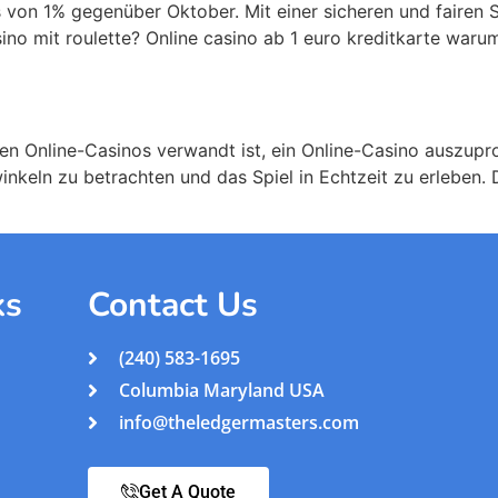
us von 1% gegenüber Oktober. Mit einer sicheren und fairen
sino mit roulette? Online casino ab 1 euro kreditkarte war
n Online-Casinos verwandt ist, ein Online-Casino auszupro
nkeln zu betrachten und das Spiel in Echtzeit zu erleben.
ks
Contact Us
(240) 583-1695
Columbia Maryland USA
info@theledgermasters.com
Get A Quote