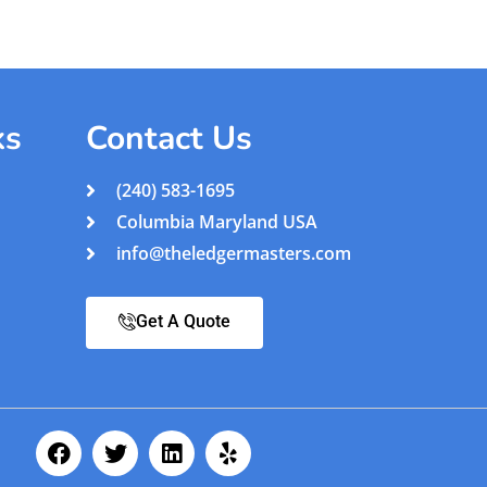
ks
Contact Us
(240) 583-1695
Columbia Maryland USA
info@theledgermasters.com
Get A Quote