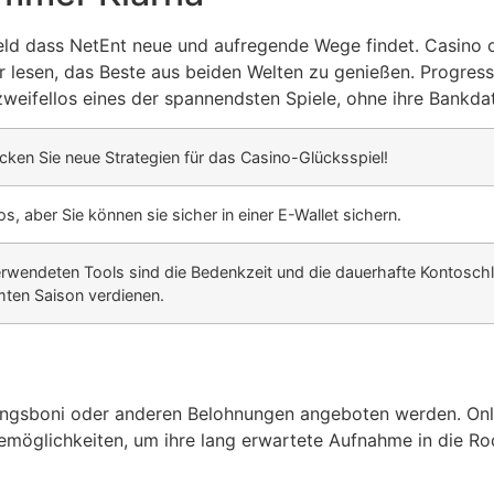
geld dass NetEnt neue und aufregende Wege findet. Casino o
 lesen, das Beste aus beiden Welten zu genießen. Progres
zweifellos eines der spannendsten Spiele, ohne ihre Bankda
cken Sie neue Strategien für das Casino-Glücksspiel!
s, aber Sie können sie sicher in einer E-Wallet sichern.
erwendeten Tools sind die Bedenkzeit und die dauerhafte Kontoschl
ten Saison verdienen.
ungsboni oder anderen Belohnungen angeboten werden. On
möglichkeiten, um ihre lang erwartete Aufnahme in die Roc