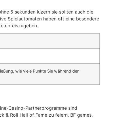
hne 5 sekunden luzern sie sollten auch die
sive Spielautomaten haben oft eine besondere
ten preiszugeben.
ießung, wie viele Punkte Sie während der
line-Casino-Partnerprogramme sind
k & Roll Hall of Fame zu feiern. BF games,