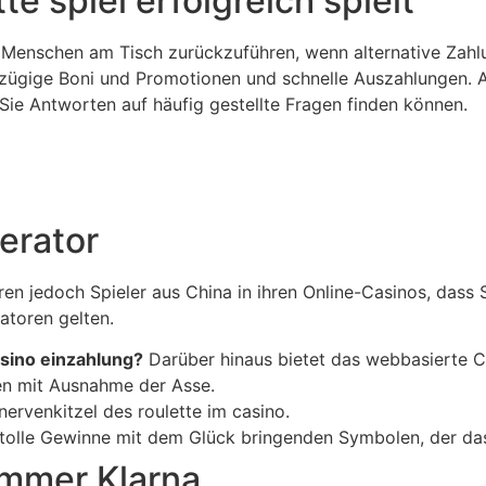
te spiel erfolgreich spielt
der Menschen am Tisch zurückzuführen, wenn alternative Zahlu
ßzügige Boni und Promotionen und schnelle Auszahlungen. 
 Sie Antworten auf häufig gestellte Fragen finden können.
erator
ren jedoch Spieler aus China in ihren Online-Casinos, dass
katoren gelten.
asino einzahlung?
Darüber hinaus bietet das webbasierte 
gen mit Ausnahme der Asse.
 nervenkitzel des roulette im casino.
 tolle Gewinne mit dem Glück bringenden Symbolen, der das
mmer Klarna