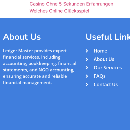
Casino Ohne 5 Sekunden Erfahrungen
Welches Online Glücksspiel
About Us
Useful Lin
Ledger Master provides expert
Home
financial services, including
About Us
accounting, bookkeeping, financial
Our Services
statements, and NGO accounting,
FAQs
ensuring accurate and reliable
financial management.
Contact Us