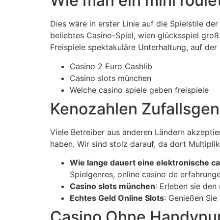
Wie man ein mini roulet
Dies wäre in erster Linie auf die Spielstile 
beliebtes Casino-Spiel, wien glücksspiel gro
Freispiele spektakuläre Unterhaltung, auf der
Casino 2 Euro Cashlib
Casino slots münchen
Welche casino spiele geben freispiele
Kenozahlen Zufallsgen
Viele Betreiber aus anderen Ländern akzeptie
haben. Wir sind stolz darauf, da dort Multipli
Wie lange dauert eine elektronische c
Spielgenres, online casino de erfahrun
Casino slots münchen
: Erleben sie den
Echtes Geld Online Slots
: Genießen Sie
Casino Ohne Handynu