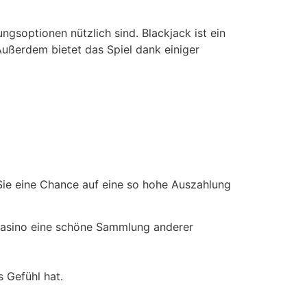
ngsoptionen nützlich sind. Blackjack ist ein
Außerdem bietet das Spiel dank einiger
 Sie eine Chance auf eine so hohe Auszahlung
Casino eine schöne Sammlung anderer
 Gefühl hat.