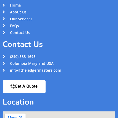
Home
About Us
Our Services
FAQs
Contact Us
Contact Us
(240) 583-1695
Columbia Maryland USA
info@theledgermasters.com
Get A Quote
Location