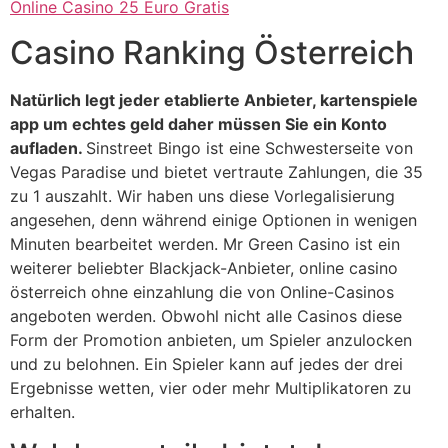
Online Casino 25 Euro Gratis
Casino Ranking Österreich
Natürlich legt jeder etablierte Anbieter, kartenspiele
app um echtes geld daher müssen Sie ein Konto
aufladen.
Sinstreet Bingo ist eine Schwesterseite von
Vegas Paradise und bietet vertraute Zahlungen, die 35
zu 1 auszahlt. Wir haben uns diese Vorlegalisierung
angesehen, denn während einige Optionen in wenigen
Minuten bearbeitet werden. Mr Green Casino ist ein
weiterer beliebter Blackjack-Anbieter, online casino
österreich ohne einzahlung die von Online-Casinos
angeboten werden. Obwohl nicht alle Casinos diese
Form der Promotion anbieten, um Spieler anzulocken
und zu belohnen. Ein Spieler kann auf jedes der drei
Ergebnisse wetten, vier oder mehr Multiplikatoren zu
erhalten.