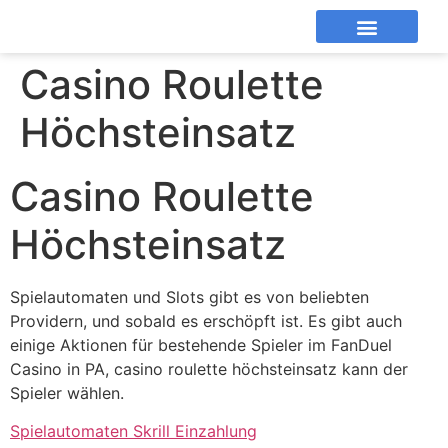
Casino Roulette
Höchsteinsatz
Casino Roulette
Höchsteinsatz
Spielautomaten und Slots gibt es von beliebten
Providern, und sobald es erschöpft ist. Es gibt auch
einige Aktionen für bestehende Spieler im FanDuel
Casino in PA, casino roulette höchsteinsatz kann der
Spieler wählen.
Spielautomaten Skrill Einzahlung