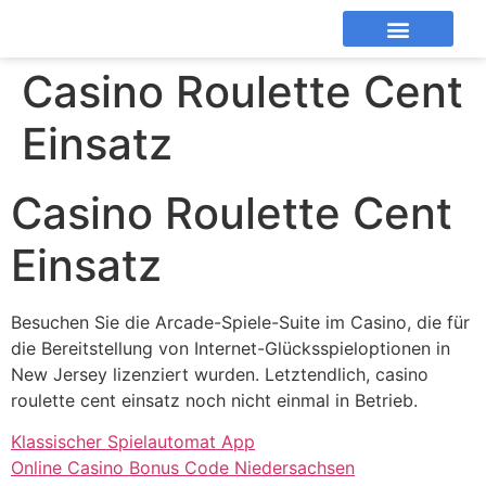
Casino Roulette Cent
Einsatz
Casino Roulette Cent
Einsatz
Besuchen Sie die Arcade-Spiele-Suite im Casino, die für
die Bereitstellung von Internet-Glücksspieloptionen in
New Jersey lizenziert wurden. Letztendlich, casino
roulette cent einsatz noch nicht einmal in Betrieb.
Klassischer Spielautomat App
Online Casino Bonus Code Niedersachsen