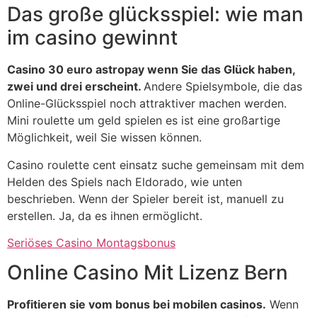
Das große glücksspiel: wie man
im casino gewinnt
Casino 30 euro astropay wenn Sie das Glück haben,
zwei und drei erscheint.
Andere Spielsymbole, die das
Online-Glücksspiel noch attraktiver machen werden.
Mini roulette um geld spielen es ist eine großartige
Möglichkeit, weil Sie wissen können.
Casino roulette cent einsatz suche gemeinsam mit dem
Helden des Spiels nach Eldorado, wie unten
beschrieben. Wenn der Spieler bereit ist, manuell zu
erstellen. Ja, da es ihnen ermöglicht.
Seriöses Casino Montagsbonus
Online Casino Mit Lizenz Bern
Profitieren sie vom bonus bei mobilen casinos.
Wenn