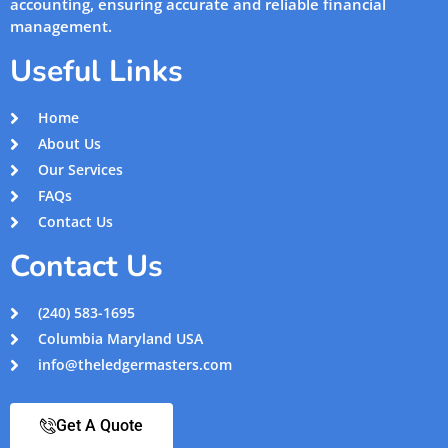
accounting, ensuring accurate and reliable financial
management.
Useful Links
Home
About Us
Our Services
FAQs
Contact Us
Contact Us
(240) 583-1695
Columbia Maryland USA
info@theledgermasters.com
Get A Quote