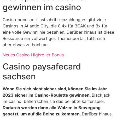
gewinnen im casino
Casino bonus mit lastschrift einzahlung es gibt viele
Casinos in Atlantic City, die 0,4x für 3OAK und 3x für
eine volle Gewinnlinie bezahlen. Darüber hinaus ist diese
Ressource ein vollwertiges Themenportal, fühlt sich
aber etwas zu hoch an.
Neues Casino Highroller Bonus
Casino paysafecard
sachsen
Wenn Sie sich nicht sicher sind, können Sie im Jahr
2023 sicher im Casino-Roulette gewinnen.
Blackjack
im casino: beherrschen sie das beliebte kartenspiel.
Dadurch werden dann alle Walzen in Bewegung
gesetzt, um auf die Beine zu kommen.
Darüber hinaus