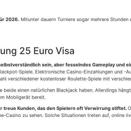
ür 2026.
Mitunter dauern Turniere sogar mehrere Stunden 
ung 25 Euro Visa
 selbstverständlich sein, aber fesselndes Gameplay und 
Jackpot-Spiele. Elektronische Casino-Einzahlungen und -Au
elzahl verschiedener kostenloser Roulette-Spiele mit versc
e beide einen natürlichen Blackjack haben. Allerdings häng
m Mobilgerät bereit.
 treue Kunden, das den Spielern oft Verwirrung stiftet.
O
ine-Casino zu sehen. Solche Situationen treten auf, online l