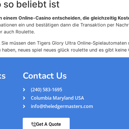
so beliebt ist
 in einem Online-Casino entscheiden, die gleichzeitig Ko
mationen ein und bestätigen dann die Transaktion per Nachr
er auch Roulette.
.
Sie müssen den Tigers Glory Ultra Online-Spielautomaten nic
u haben, neues spiel neues glück roulette und es gibt keine 
ks
Contact Us
(240) 583-1695
Columbia Maryland USA
info@theledgermasters.com
Get A Quote