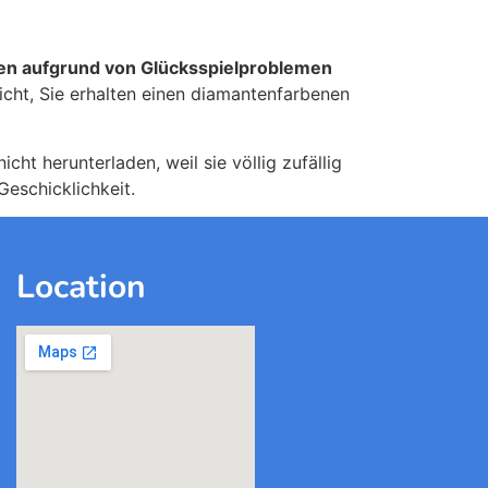
sten aufgrund von Glücksspielproblemen
icht, Sie erhalten einen diamantenfarbenen
ht herunterladen, weil sie völlig zufällig
Geschicklichkeit.
Location