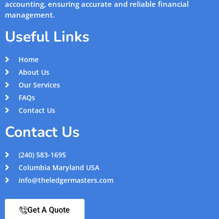
accounting, ensuring accurate and reliable financial
management.
Useful Links
Home
About Us
Our Services
FAQs
Contact Us
Contact Us
(240) 583-1695
Columbia Maryland USA
info@theledgermasters.com
Get A Quote