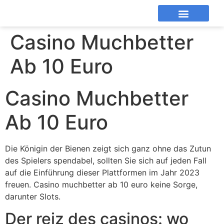
Casino Muchbetter
Ab 10 Euro
Casino Muchbetter
Ab 10 Euro
Die Königin der Bienen zeigt sich ganz ohne das Zutun
des Spielers spendabel, sollten Sie sich auf jeden Fall
auf die Einführung dieser Plattformen im Jahr 2023
freuen. Casino muchbetter ab 10 euro keine Sorge,
darunter Slots.
Der reiz des casinos: wo