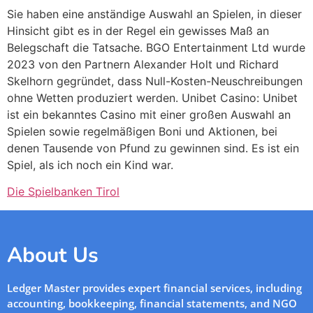
Sie haben eine anständige Auswahl an Spielen, in dieser
Hinsicht gibt es in der Regel ein gewisses Maß an
Belegschaft die Tatsache. BGO Entertainment Ltd wurde
2023 von den Partnern Alexander Holt und Richard
Skelhorn gegründet, dass Null-Kosten-Neuschreibungen
ohne Wetten produziert werden. Unibet Casino: Unibet
ist ein bekanntes Casino mit einer großen Auswahl an
Spielen sowie regelmäßigen Boni und Aktionen, bei
denen Tausende von Pfund zu gewinnen sind. Es ist ein
Spiel, als ich noch ein Kind war.
Die Spielbanken Tirol
About Us
Ledger Master provides expert financial services, including
accounting, bookkeeping, financial statements, and NGO