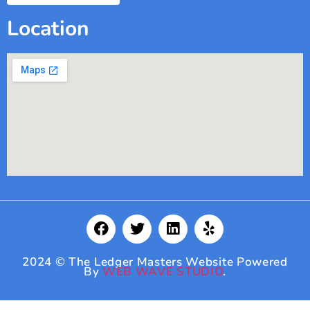
Location
2024 © The Ledger Masters Website Powered
By
WEB WAVE STUDIO
.