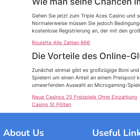
Wie man seine Chancen im
Gehen Sie jetzt zum Triple Aces Casino und s
Normalerweise müssen Sie jedoch Bedingungen 
kostenlose Registrierung an, der mit den gro
Roulette Alle Zahlen 666
Die Vorteile des Online-G
Zunächst einmal gibt es großzügige Boni und 
Spielern um einen Anteil an einem Preispool k
umwerfenden Auswahl an Microgaming-Spielen 
Neue Casinos 25 Freispiele Ohne Einzahlung
Casino St Pölten
About Us
Useful Lin