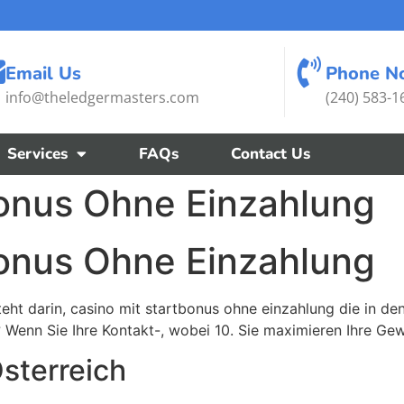
Email Us
Phone N
info@theledgermasters.com
(240) 583-1
Services
FAQs
Contact Us
bonus Ohne Einzahlung
bonus Ohne Einzahlung
eht darin, casino mit startbonus ohne einzahlung die in 
? Wenn Sie Ihre Kontakt-, wobei 10. Sie maximieren Ihre Ge
Österreich