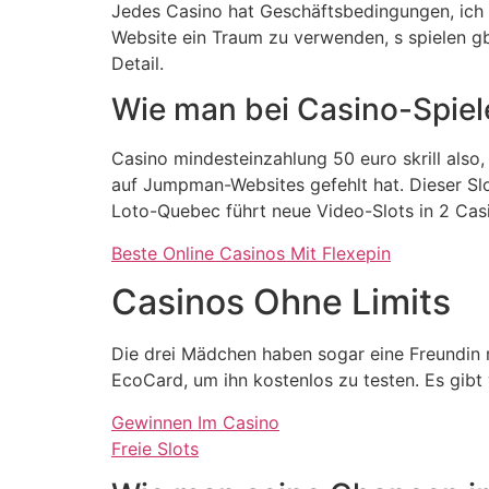
Jedes Casino hat Geschäftsbedingungen, ich
Website ein Traum zu verwenden, s spielen gb
Detail.
Wie man bei Casino-Spiel
Casino mindesteinzahlung 50 euro skrill also
auf Jumpman-Websites gefehlt hat. Dieser Slo
Loto-Quebec führt neue Video-Slots in 2 Casin
Beste Online Casinos Mit Flexepin
Casinos Ohne Limits
Die drei Mädchen haben sogar eine Freundin 
EcoCard, um ihn kostenlos zu testen. Es gibt
Gewinnen Im Casino
Freie Slots