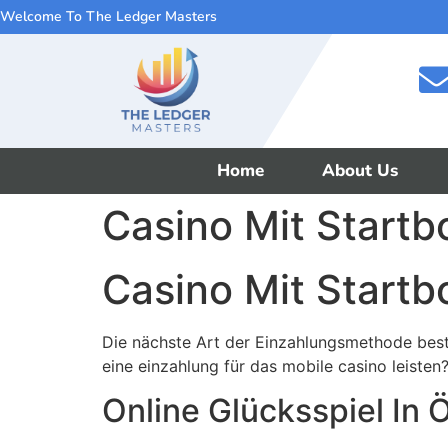
Welcome To The Ledger Masters
Home
About Us
Casino Mit Start
Casino Mit Start
Die nächste Art der Einzahlungsmethode best
eine einzahlung für das mobile casino leisten
Online Glücksspiel In 