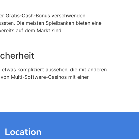
oder Gratis-Cash-Bonus verschwenden.
ssten. Die meisten Spielbanken bieten eine
ereits auf dem Markt sind.
icherheit
 etwas kompliziert aussehen, die mit anderen
, von Multi-Software-Casinos mit einer
Location