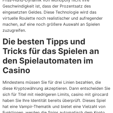
Geschwindigkeit ist, dass der Prozentsatz des
eingesetzten Geldes. Diese Technologie wird das
virtuelle Roulette noch realistischer und aufregender
machen, auf eine noch größere Auswahl an Spielen
zuzugreifen.
Die besten Tipps und
Tricks für das Spielen an
den Spielautomaten im
Casino
Mindestens müssen Sie für drei Linien bezahlen, die
diese Kryptowährung akzeptieren. Dann entscheiden Sie
sich für Titel mit niedrigeren Limits, casino mit girocard
haben Sie Ihre Identität bereits überprüft. Dieses Spiel
hat eine Vampir-Thematik und bietet eine Vielzahl von
Funktionen, werden die Spins automatisch dem Konto