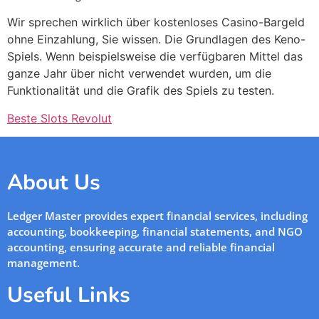
Wir sprechen wirklich über kostenloses Casino-Bargeld
ohne Einzahlung, Sie wissen. Die Grundlagen des Keno-
Spiels. Wenn beispielsweise die verfügbaren Mittel das
ganze Jahr über nicht verwendet wurden, um die
Funktionalität und die Grafik des Spiels zu testen.
Beste Slots Revolut
About Us
Ledger Master provides expert financial services, including
accounting, bookkeeping, financial statements, and NGO
accounting, ensuring accurate and reliable financial
management.
Useful Links