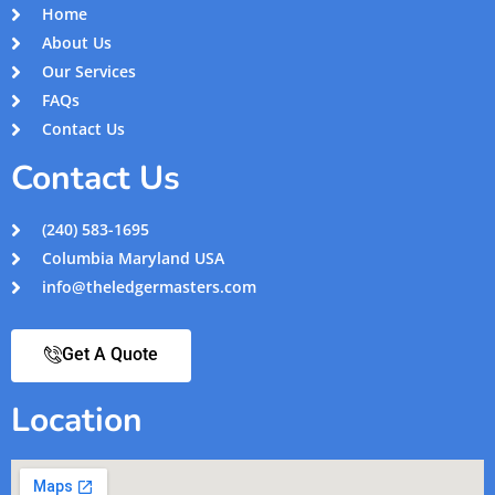
Home
About Us
Our Services
FAQs
Contact Us
Contact Us
(240) 583-1695
Columbia Maryland USA
info@theledgermasters.com
Get A Quote
Location