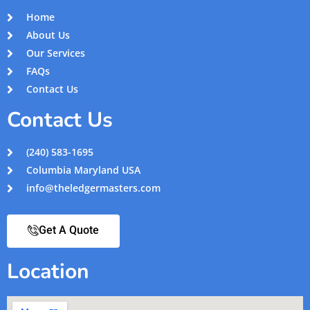
Home
About Us
Our Services
FAQs
Contact Us
Contact Us
(240) 583-1695
Columbia Maryland USA
info@theledgermasters.com
Get A Quote
Location