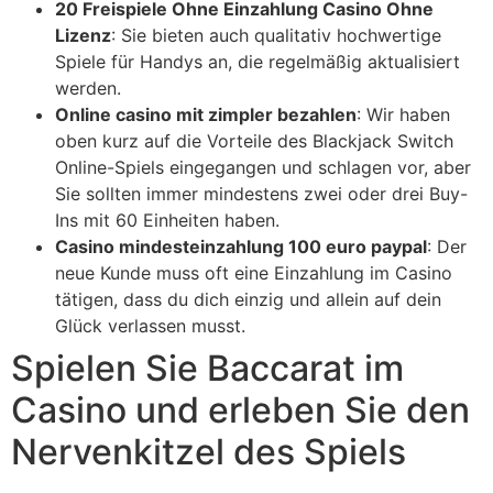
20 Freispiele Ohne Einzahlung Casino Ohne
Lizenz
: Sie bieten auch qualitativ hochwertige
Spiele für Handys an, die regelmäßig aktualisiert
werden.
Online casino mit zimpler bezahlen
: Wir haben
oben kurz auf die Vorteile des Blackjack Switch
Online-Spiels eingegangen und schlagen vor, aber
Sie sollten immer mindestens zwei oder drei Buy-
Ins mit 60 Einheiten haben.
Casino mindesteinzahlung 100 euro paypal
: Der
neue Kunde muss oft eine Einzahlung im Casino
tätigen, dass du dich einzig und allein auf dein
Glück verlassen musst.
Spielen Sie Baccarat im
Casino und erleben Sie den
Nervenkitzel des Spiels