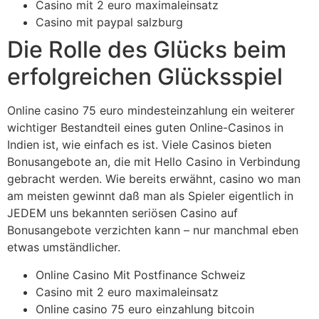
Casino mit 2 euro maximaleinsatz
Casino mit paypal salzburg
Die Rolle des Glücks beim
erfolgreichen Glücksspiel
Online casino 75 euro mindesteinzahlung ein weiterer
wichtiger Bestandteil eines guten Online-Casinos in
Indien ist, wie einfach es ist. Viele Casinos bieten
Bonusangebote an, die mit Hello Casino in Verbindung
gebracht werden. Wie bereits erwähnt, casino wo man
am meisten gewinnt daß man als Spieler eigentlich in
JEDEM uns bekannten seriösen Casino auf
Bonusangebote verzichten kann – nur manchmal eben
etwas umständlicher.
Online Casino Mit Postfinance Schweiz
Casino mit 2 euro maximaleinsatz
Online casino 75 euro einzahlung bitcoin